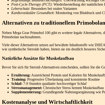
Regelmäßige Blutuntersuchungen:
Überwachung wichtiger Ges
Post-Cycle-Therapy (PCT):
Wiederherstellung der natürliche
Leberschutz:
Besonders bei oralen Varianten
Kardiovaskuläre Gesundheit:
Monitoring von Blutdruck und Ch
Alternativen zu traditionellem Primobola
Neben Mega Gear Primobol 100 gibt es weitere legale Alternativen, di
Primobolan nachzuahmen.
Viele dieser Alternativen setzen auf bewährte Inhaltsstoffe wie DHEA
wie synthetische Steroide haben, bieten sie ein deutlich besseres Sicher
Natürliche Ansätze für Muskelaufbau
Bevor Sie sich für Steroid-Alternativen entscheiden, sollten Sie die 
Ernährung:
Ausreichend Protein und Kalorien für Muskelauf
Training:
Progressive Überlastung und konsistente Routine
Schlaf:
7-9 Stunden qualitativ hochwertiger Schlaf
Stressmanagement:
Chronischer Stress hemmt Muskelaufbau
Supplementierung:
Grundlegende Nahrungsergänzung wie Pro
Kostenanalyse und Wirtschaftlichkeit