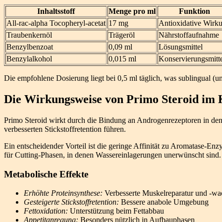
Inhaltsstoff
Menge pro ml
Funktion
All-rac-alpha Tocopheryl-acetat
17 mg
Antioxidative Wirk
Traubenkernöl
Trägeröl
Nährstoffaufnahme
Benzylbenzoat
0,09 ml
Lösungsmittel
Benzylalkohol
0,015 ml
Konservierungsmitt
Die empfohlene Dosierung liegt bei 0,5 ml täglich, was sublingual 
Die Wirkungsweise von Primo Steroid im
Primo Steroid wirkt durch die Bindung an Androgenrezeptoren in den 
verbesserten Stickstoffretention führen.
Ein entscheidender Vorteil ist die geringe Affinität zu Aromatase-En
für Cutting-Phasen, in denen Wassereinlagerungen unerwünscht sind.
Metabolische Effekte
Erhöhte Proteinsynthese:
Verbesserte Muskelreparatur und -w
Gesteigerte Stickstoffretention:
Bessere anabole Umgebung
Fettoxidation:
Unterstützung beim Fettabbau
Appetitanregung:
Besonders nützlich in Aufbauphasen