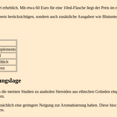
 erheblich. Mit etwa 60 Euro für eine 10ml-Flasche liegt der Preis im
fpreis berücksichtigen, sondern auch zusätzliche Ausgaben wie Blutu
pplements
l
tlich
ren
ungslage
a die meisten Studien zu anabolen Steroiden aus ethischen Gründen ei
rn.
atsächlich eine geringere Neigung zur Aromatisierung haben. Diese bi
en.