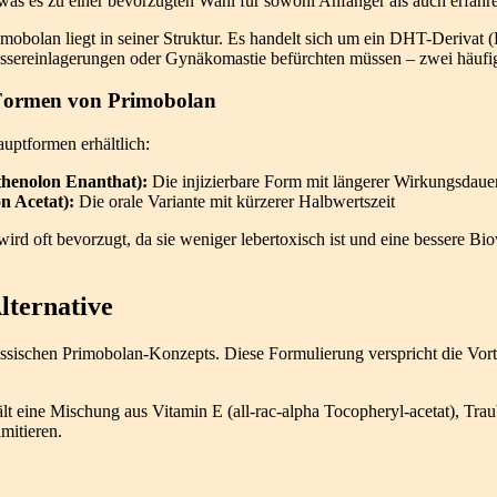
 was es zu einer bevorzugten Wahl für sowohl Anfänger als auch erfah
obolan liegt in seiner Struktur. Es handelt sich um ein DHT-Derivat (D
sereinlagerungen oder Gynäkomastie befürchten müssen – zwei häufig
 Formen von Primobolan
auptformen erhältlich:
henolon Enanthat):
Die injizierbare Form mit längerer Wirkungsdaue
n Acetat):
Die orale Variante mit kürzerer Halbwertszeit
 wird oft bevorzugt, da sie weniger lebertoxisch ist und eine bessere Bi
lternative
ssischen Primobolan-Konzepts. Diese Formulierung verspricht die Vorte
t eine Mischung aus Vitamin E (all-rac-alpha Tocopheryl-acetat), Tra
mitieren.