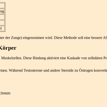
ung
el
(unter der Zunge) eingenommen wird. Diese Methode soll eine bessere A
 Körper
Muskelzellen. Diese Bindung aktiviert eine Kaskade von zellulären Pro
zymen. Während Testosterone und andere Steroide zu Östrogen konvertie
achstum