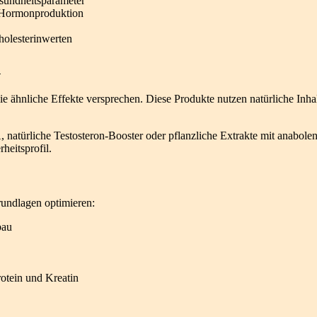
undheitsparameter
n Hormonproduktion
olesterinwerten
n
e ähnliche Effekte versprechen. Diese Produkte nutzen natürliche Inha
, natürliche Testosteron-Booster oder pflanzliche Extrakte mit anabol
heitsprofil.
Grundlagen optimieren:
bau
tein und Kreatin