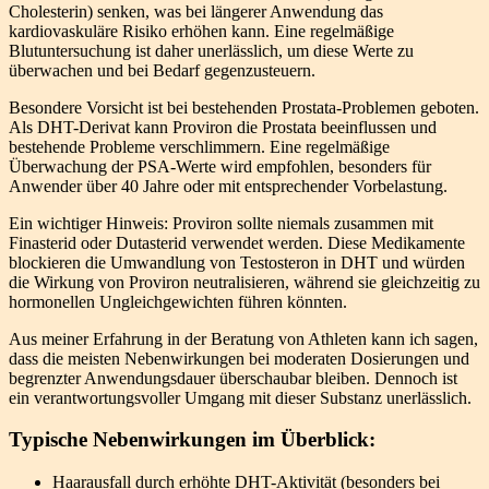
Cholesterin) senken, was bei längerer Anwendung das
kardiovaskuläre Risiko erhöhen kann. Eine regelmäßige
Blutuntersuchung ist daher unerlässlich, um diese Werte zu
überwachen und bei Bedarf gegenzusteuern.
Besondere Vorsicht ist bei bestehenden Prostata-Problemen geboten.
Als DHT-Derivat kann Proviron die Prostata beeinflussen und
bestehende Probleme verschlimmern. Eine regelmäßige
Überwachung der PSA-Werte wird empfohlen, besonders für
Anwender über 40 Jahre oder mit entsprechender Vorbelastung.
Ein wichtiger Hinweis: Proviron sollte niemals zusammen mit
Finasterid oder Dutasterid verwendet werden. Diese Medikamente
blockieren die Umwandlung von Testosteron in DHT und würden
die Wirkung von Proviron neutralisieren, während sie gleichzeitig zu
hormonellen Ungleichgewichten führen könnten.
Aus meiner Erfahrung in der Beratung von Athleten kann ich sagen,
dass die meisten Nebenwirkungen bei moderaten Dosierungen und
begrenzter Anwendungsdauer überschaubar bleiben. Dennoch ist
ein verantwortungsvoller Umgang mit dieser Substanz unerlässlich.
Typische Nebenwirkungen im Überblick:
Haarausfall durch erhöhte DHT-Aktivität (besonders bei