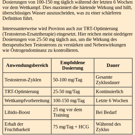
Dosierungen von 100-150 mg täglich während der letzten 6 Wochen
vor dem Wettkampf. Dies maximiert die härtende Wirkung und hilft,
überschüssiges Wasser auszuscheiden, was zu einer schärferen
Definition führt.
Interessanterweise wird Proviron auch zur TRT-Optimierung
(Testosteron-Ersatztherapie) eingesetzt. Hier reichen meist niedrigere
Dosierungen von 25-50 mg täglich aus, um die Wirkung des
therapeutischen Testosterons zu verstärken und Nebenwirkungen
wie Östrogendominanz zu kontrollieren.
Empfohlene
Anwendungsbereich
Dauer
Dosierung
Gesamte
Testosteron-Zyklen
50-100 mg/Tag
Zyklusdauer
TRT-Optimierung
25-50 mg/Tag
Kontinuierlich
Wettkampfvorbereitung
100-150 mg/Tag
Letzte 6 Wochen
25 mg vor dem
Libido-Boost
Bei Bedarf
Training
Erhalt der
Während des
75 mg/Tag + HCG
Fruchtbarkeit
Zyklus