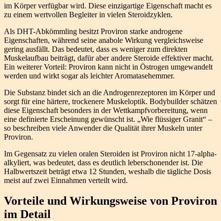
im Körper verfügbar wird. Diese einzigartige Eigenschaft macht es
zu einem wertvollen Begleiter in vielen Steroidzyklen.
Als DHT-Abkömmling besitzt Proviron starke androgene
Eigenschaften, während seine anabole Wirkung vergleichsweise
gering ausfällt. Das bedeutet, dass es weniger zum direkten
Muskelaufbau beiträgt, dafür aber andere Steroide effektiver macht.
Ein weiterer Vorteil: Proviron kann nicht in Östrogen umgewandelt
werden und wirkt sogar als leichter Aromatasehemmer.
Die Substanz bindet sich an die Androgenrezeptoren im Körper und
sorgt für eine härtere, trockenere Muskeloptik. Bodybuilder schätzen
diese Eigenschaft besonders in der Wettkampfvorbereitung, wenn
eine definierte Erscheinung gewünscht ist. „Wie flüssiger Granit“ –
so beschreiben viele Anwender die Qualität ihrer Muskeln unter
Proviron.
Im Gegensatz zu vielen oralen Steroiden ist Proviron nicht 17-alpha-
alkyliert, was bedeutet, dass es deutlich leberschonender ist. Die
Halbwertszeit beträgt etwa 12 Stunden, weshalb die tägliche Dosis
meist auf zwei Einnahmen verteilt wird.
Vorteile und Wirkungsweise von Proviron
im Detail