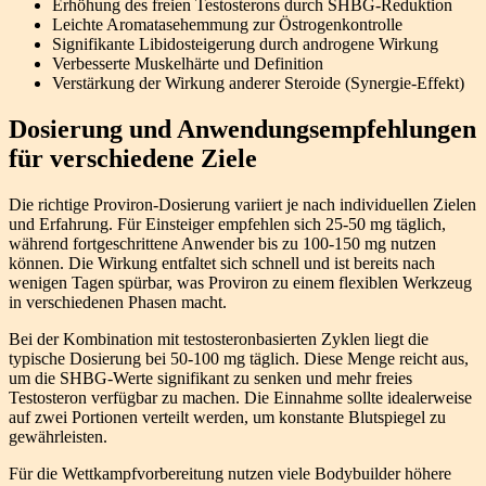
Erhöhung des freien Testosterons durch SHBG-Reduktion
Leichte Aromatasehemmung zur Östrogenkontrolle
Signifikante Libidosteigerung durch androgene Wirkung
Verbesserte Muskelhärte und Definition
Verstärkung der Wirkung anderer Steroide (Synergie-Effekt)
Dosierung und Anwendungsempfehlungen
für verschiedene Ziele
Die richtige Proviron-Dosierung variiert je nach individuellen Zielen
und Erfahrung. Für Einsteiger empfehlen sich 25-50 mg täglich,
während fortgeschrittene Anwender bis zu 100-150 mg nutzen
können. Die Wirkung entfaltet sich schnell und ist bereits nach
wenigen Tagen spürbar, was Proviron zu einem flexiblen Werkzeug
in verschiedenen Phasen macht.
Bei der Kombination mit testosteronbasierten Zyklen liegt die
typische Dosierung bei 50-100 mg täglich. Diese Menge reicht aus,
um die SHBG-Werte signifikant zu senken und mehr freies
Testosteron verfügbar zu machen. Die Einnahme sollte idealerweise
auf zwei Portionen verteilt werden, um konstante Blutspiegel zu
gewährleisten.
Für die Wettkampfvorbereitung nutzen viele Bodybuilder höhere