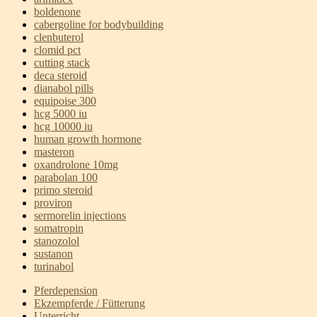
boldenone
cabergoline for bodybuilding
clenbuterol
clomid pct
cutting stack
deca steroid
dianabol pills
equipoise 300
hcg 5000 iu
hcg 10000 iu
human growth hormone
masteron
oxandrolone 10mg
parabolan 100
primo steroid
proviron
sermorelin injections
somatropin
stanozolol
sustanon
turinabol
Pferdepension
Ekzempferde / Fütterung
Unterricht