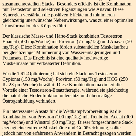
zusammengestellten Stacks. Besonders effektiv ist die Kombination
mit Testosteron und selektiven Ergänzungen wie Anavar. Diese
Synergien verstärken die positiven Effekte und minimieren
gleichzeitig unerwünschte Nebenwirkungen, was zu einer optimalen
Transformation des Körpers führt.
Der klassische Masse- und Härte-Stack kombiniert Testosteron
Enantat (500 mg/Woche) mit Proviron (75 mg/Tag) und Anavar (50
mg/Tag). Diese Kombination fördert substantiellen Muskelaufbau
bei gleichzeitiger Minimierung von Wassereinlagerungen und
Fettansatz. Das Ergebnis ist eine qualitativ hochwertige
Muskelmasse mit verbesserter Definition.
Für die TRT-Optimierung hat sich ein Stack aus Testosteron
Cypionat (150 mg/Woche), Proviron (50 mg/Tag) und HCG (250
IU 2× pro Woche) bewährt. Diese Kombination maximiert die
Vorteile einer Testosteron-Ersatztherapie, während sie gleichzeitig
die natürliche Hodenfunktion unterstützt und übermäßige
Östrogenbildung verhindert.
Ein interessanter Ansatz für die Wettkampfvorbereitung ist die
Kombination von Proviron (100 mg/Tag) mit Trenbolon Acetat (300
mg/Woche) und Winstrol (50 mg/Tag). Dieser fortgeschrittene Stack
erzeugt eine extreme Muskelhärte und Gefäßzeichnung, sollte
jedoch nur von erfahrenen Anwendern in Betracht gezogen werden.