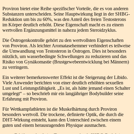
Proviron bietet eine Reihe spezifischer Vorteile, die es von anderen
Substanzen unterscheiden. Seine Hauptwirkung liegt in der SHBG-
Reduktion um bis zu 60%, was den Anteil des freien Testosterons
im Körper deutlich erhöht. Diese Eigenschaft macht es zu einem
wertvollen Ergänzungsmittel in nahezu jedem Steroidzyklus.
Die Östrogenkontrolle gehört zu den wertvollsten Eigenschaften
von Proviron. Als leichter Aromatasehemmer verhindert es teilweise
die Umwandlung von Testosteron in Östrogen. Dies ist besonders
nützlich, um wasserbedingte Schwellungen zu reduzieren und das
Risiko von Gynäkomastie (Brustgewebeentwicklung bei Männern)
zu verringern.
Ein weiterer bemerkenswerter Effekt ist die Steigerung der Libido.
Viele Anwender berichten von einer deutlich erhöhten sexuellen
Lust und Leistungsfähigkeit. „Es ist, als hätte jemand einen Schalter
umgelegt“ – so beschrieb mir ein langjähriger Bodybuilder seine
Erfahrung mit Proviron.
Für Wettkampfathleten ist die Muskelhärtung durch Proviron
besonders wertvoll. Die trockene, definierte Optik, die durch die
DHT-Wirkung entsteht, kann den Unterschied zwischen einem
guten und einem herausragenden Physique ausmachen.