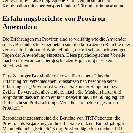
verbessern, Fett als Energiequelle zu nutzen, besonders in
Kombination mit einer entsprechenden Diät und Trainingsroutine.
Erfahrungsberichte von Proviron-
Anwendern
Die Erfahrungen mit Proviron sind so vielfältig wie die Anwender
selbst. Besonders hervorzuheben sind die konsistenten Berichte über
verbesserte Libido und Wohlbefinden, die oft schon nach wenigen
Tagen der Anwendung einsetzen. Diese psychologischen Vorteile
machen Proviron zu einer geschätzten Ergänzung in vielen
Steroidzyklen.
Ein 42-jähriger Bodybuilder, der seit über einem Jahrzehnt
Erfahrung mit verschiedenen Substanzen hat, beschrieb seine
Erfahrung so: „Proviron ist wie das Salz in der Suppe meines
Zyklus. Es verstärkt alles andere, macht die Muskeln härter und
sorgt dafür, dass ich mich einfach besser fühle. Die 50 mg täglich
sind das beste Preis-Leistungs-Verhältnis in meinem gesamten
Protokoll.“
Besonders interessant sind die Berichte von TRT-Patienten, die
Proviron als Ergänzung zu ihrer Therapie nutzen. Ein 53-jähriger
Mann teilte mit: „Seit ich 25 mg Proviron täglich zu meiner TRT