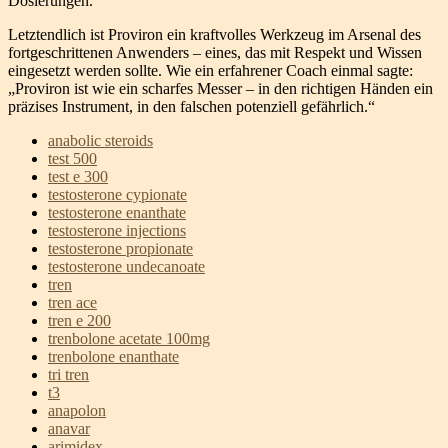
Dosierungen.
Letztendlich ist Proviron ein kraftvolles Werkzeug im Arsenal des
fortgeschrittenen Anwenders – eines, das mit Respekt und Wissen
eingesetzt werden sollte. Wie ein erfahrener Coach einmal sagte:
„Proviron ist wie ein scharfes Messer – in den richtigen Händen ein
präzises Instrument, in den falschen potenziell gefährlich.“
anabolic steroids
test 500
test e 300
testosterone cypionate
testosterone enanthate
testosterone injections
testosterone propionate
testosterone undecanoate
tren
tren ace
tren e 200
trenbolone acetate 100mg
trenbolone enanthate
tri tren
t3
anapolon
anavar
arimidex