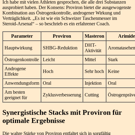
Ich habe mit vielen Athleten gesprochen, die alle drei Substanzen
ausprobiert haben. Der Konsens: Proviron bietet die ausgewogenste
Kombination aus Östrogenkontrolle, androgener Wirkung und
Verträglichkeit. „Es ist wie ein Schweizer Taschenmesser im
Steroid-Arsenal“ – so beschrieb es ein erfahrener Coach.
Parameter
Proviron
Masteron
Arimide
DHT-
Hauptwirkung
SHBG-Reduktion
Aromataseh
Aktivität
Östrogenkontrolle
Leicht
Mittel
Stark
Androgene
Hoch
Sehr hoch
Keine
Effekte
Anwendungsform
Oral
Injektion
Oral
Am besten
Zyklusverbesserung
Cutting
Östrogenpräv
geeignet für
Synergistische Stacks mit Proviron für
optimale Ergebnisse
Die wahre Stärke von Proviron entfaltet sich in sorgfältig