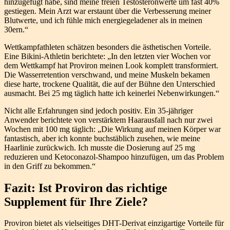
hinzugefügt habe, sind meine freien Testosteronwerte um fast 40%
gestiegen. Mein Arzt war erstaunt über die Verbesserung meiner
Blutwerte, und ich fühle mich energiegeladener als in meinen
30ern.“
Wettkampfathleten schätzen besonders die ästhetischen Vorteile.
Eine Bikini-Athletin berichtete: „In den letzten vier Wochen vor
dem Wettkampf hat Proviron meinen Look komplett transformiert.
Die Wasserretention verschwand, und meine Muskeln bekamen
diese harte, trockene Qualität, die auf der Bühne den Unterschied
ausmacht. Bei 25 mg täglich hatte ich keinerlei Nebenwirkungen.“
Nicht alle Erfahrungen sind jedoch positiv. Ein 35-jähriger
Anwender berichtete von verstärktem Haarausfall nach nur zwei
Wochen mit 100 mg täglich: „Die Wirkung auf meinen Körper war
fantastisch, aber ich konnte buchstäblich zusehen, wie meine
Haarlinie zurückwich. Ich musste die Dosierung auf 25 mg
reduzieren und Ketoconazol-Shampoo hinzufügen, um das Problem
in den Griff zu bekommen.“
Fazit: Ist Proviron das richtige
Supplement für Ihre Ziele?
Proviron bietet als vielseitiges DHT-Derivat einzigartige Vorteile für