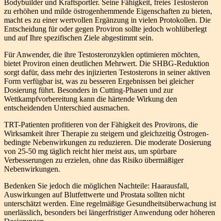
Bodybuilder und Kraftsportler. Seine Fähigkeit, freies Testosteron
zu erhöhen und milde östrogenhemmende Eigenschaften zu bieten,
macht es zu einer wertvollen Ergänzung in vielen Protokollen. Die
Entscheidung für oder gegen Proviron sollte jedoch wohlüberlegt
und auf Ihre spezifischen Ziele abgestimmt sein.
Für Anwender, die ihre Testosteronzyklen optimieren möchten,
bietet Proviron einen deutlichen Mehrwert. Die SHBG-Reduktion
sorgt dafür, dass mehr des injizierten Testosterons in seiner aktiven
Form verfügbar ist, was zu besseren Ergebnissen bei gleicher
Dosierung führt. Besonders in Cutting-Phasen und zur
Wettkampfvorbereitung kann die härtende Wirkung den
entscheidenden Unterschied ausmachen.
TRT-Patienten profitieren von der Fähigkeit des Provirons, die
Wirksamkeit ihrer Therapie zu steigern und gleichzeitig Östrogen-
bedingte Nebenwirkungen zu reduzieren. Die moderate Dosierung
von 25-50 mg täglich reicht hier meist aus, um spürbare
Verbesserungen zu erzielen, ohne das Risiko übermäßiger
Nebenwirkungen.
Bedenken Sie jedoch die möglichen Nachteile: Haarausfall,
Auswirkungen auf Blutfettwerte und Prostata sollten nicht
unterschätzt werden. Eine regelmäßige Gesundheitsüberwachung ist
unerlässlich, besonders bei längerfristiger Anwendung oder höheren