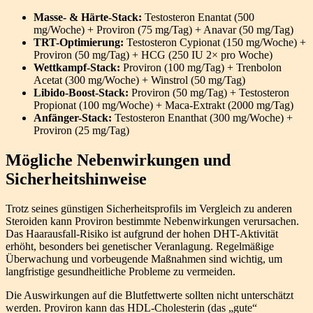
Masse- & Härte-Stack:
Testosteron Enantat (500
mg/Woche) + Proviron (75 mg/Tag) + Anavar (50 mg/Tag)
TRT-Optimierung:
Testosteron Cypionat (150 mg/Woche) +
Proviron (50 mg/Tag) + HCG (250 IU 2× pro Woche)
Wettkampf-Stack:
Proviron (100 mg/Tag) + Trenbolon
Acetat (300 mg/Woche) + Winstrol (50 mg/Tag)
Libido-Boost-Stack:
Proviron (50 mg/Tag) + Testosteron
Propionat (100 mg/Woche) + Maca-Extrakt (2000 mg/Tag)
Anfänger-Stack:
Testosteron Enanthat (300 mg/Woche) +
Proviron (25 mg/Tag)
Mögliche Nebenwirkungen und
Sicherheitshinweise
Trotz seines günstigen Sicherheitsprofils im Vergleich zu anderen
Steroiden kann Proviron bestimmte Nebenwirkungen verursachen.
Das Haarausfall-Risiko ist aufgrund der hohen DHT-Aktivität
erhöht, besonders bei genetischer Veranlagung. Regelmäßige
Überwachung und vorbeugende Maßnahmen sind wichtig, um
langfristige gesundheitliche Probleme zu vermeiden.
Die Auswirkungen auf die Blutfettwerte sollten nicht unterschätzt
werden. Proviron kann das HDL-Cholesterin (das „gute“