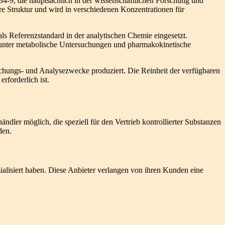
4-9, die hauptsächlich in der wissenschaftlichen Forschung und
re Struktur und wird in verschiedenen Konzentrationen für
als Referenzstandard in der analytischen Chemie eingesetzt.
arunter metabolische Untersuchungen und pharmakokinetische
schungs- und Analysezwecke produziert. Die Reinheit der verfügbaren
rforderlich ist.
ndler möglich, die speziell für den Vertrieb kontrollierter Substanzen
den.
alisiert haben. Diese Anbieter verlangen von ihren Kunden eine