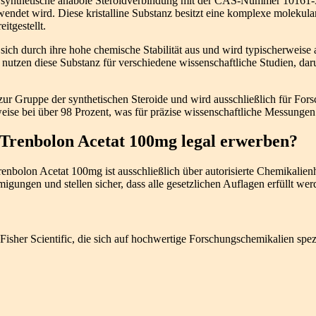
e synthetische anabole Steroidverbindung mit der CAS-Nummer 10161-3
endet wird. Diese kristalline Substanz besitzt eine komplexe molekula
itgestellt.
sich durch ihre hohe chemische Stabilität aus und wird typischerweise 
nutzen diese Substanz für verschiedene wissenschaftliche Studien, d
zur Gruppe der synthetischen Steroide und wird ausschließlich für For
weise bei über 98 Prozent, was für präzise wissenschaftliche Messungen e
Trenbolon Acetat 100mg legal erwerben?
nbolon Acetat 100mg ist ausschließlich über autorisierte Chemikalienhä
gungen und stellen sicher, dass alle gesetzlichen Auflagen erfüllt wer
her Scientific, die sich auf hochwertige Forschungschemikalien spezi