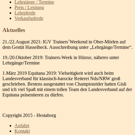
Lehrgänge / Termine
Preis / Leistung
Lehrpferde
Verkaufspferde
Aktuelles
21./22.August 2021: IGV Trainers´Weekend in Ober-Mörlen auf
dem Gestüt Hasselheck. Ausschreibung unter „Lehrgänge/Termine“.
19./20.Oktober 2019: Trainers-Week in Hünxe, näheres unter
Lehrgänge/Termine
1.März 2019 Equitana 2019: Vielseitigkeit wird auch beim
Landesverband für klassisch-barocke Reiterei Nds/NRW groß
geschrieben. Bestens ausgestattet von Championrider hatten Gisli
und ich viel Spaß mit einem tollen Team den Landesverband auf der
Equitana präsentieren zu dürfen.
Copyright 2015 - Hestaborg
Anfahrt
Kontakt