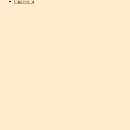
Impressum