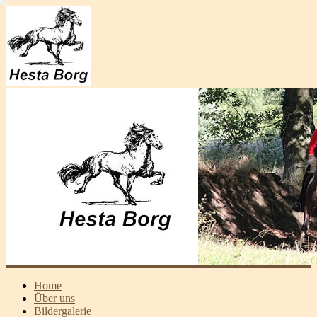
Home
Über uns
Bildergalerie