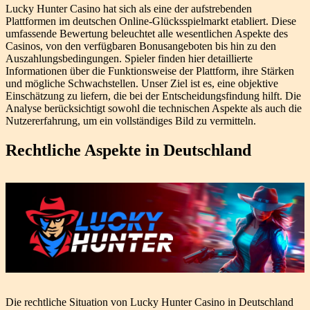
Lucky Hunter Casino hat sich als eine der aufstrebenden
Plattformen im deutschen Online-Glücksspielmarkt etabliert. Diese
umfassende Bewertung beleuchtet alle wesentlichen Aspekte des
Casinos, von den verfügbaren Bonusangeboten bis hin zu den
Auszahlungsbedingungen. Spieler finden hier detaillierte
Informationen über die Funktionsweise der Plattform, ihre Stärken
und mögliche Schwachstellen. Unser Ziel ist es, eine objektive
Einschätzung zu liefern, die bei der Entscheidungsfindung hilft. Die
Analyse berücksichtigt sowohl die technischen Aspekte als auch die
Nutzererfahrung, um ein vollständiges Bild zu vermitteln.
Rechtliche Aspekte in Deutschland
Die rechtliche Situation von Lucky Hunter Casino in Deutschland