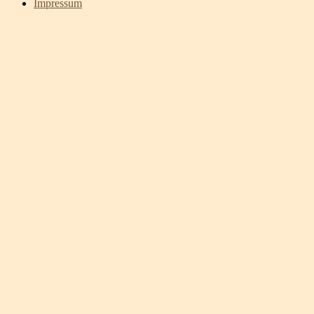
Impressum