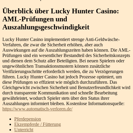
Überblick über Lucky Hunter Casino:
AML-Prüfungen und
Auszahlungsgeschwindigkeit
Lucky Hunter Casino implementiert strenge Anti-Geldwäsche-
Verfahren, die zwar die Sicherheit erhöhen, aber auch
Auswirkungen auf die Auszahlungszeiten haben können. Die AML-
Prüfungen sind ein wesentlicher Bestandteil des Sicherheitskonzepts
und dienen dem Schutz aller Beteiligten. Bei neuen Spielern oder
ungewöhnlichen Transaktionsmustern können zusätzliche
Verifizierungsschritte erforderlich werden, die zu Verzögerungen
führen. Lucky Hunter Casino hat jedoch Prozesse optimiert, um
diese Prüfungen so effizient wie möglich durchzuführen. Das
Gleichgewicht zwischen Sicherheit und Benutzerfreundlichkeit wird
durch transparente Kommunikation und schnelle Bearbeitung
gewährleistet, wodurch Spieler stets über den Status ihrer
Auszahlungen informiert bleiben. Kostenlose Informationsquelle:
https://www.automatisch-verloren.de/
Pferdepension
Ekzempferde / Fütterung
Unterricht