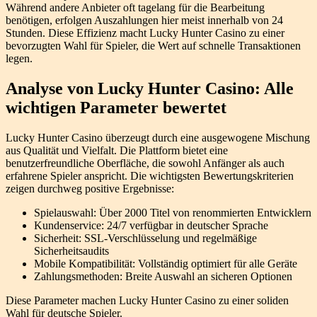
Während andere Anbieter oft tagelang für die Bearbeitung
benötigen, erfolgen Auszahlungen hier meist innerhalb von 24
Stunden. Diese Effizienz macht Lucky Hunter Casino zu einer
bevorzugten Wahl für Spieler, die Wert auf schnelle Transaktionen
legen.
Analyse von Lucky Hunter Casino: Alle
wichtigen Parameter bewertet
Lucky Hunter Casino überzeugt durch eine ausgewogene Mischung
aus Qualität und Vielfalt. Die Plattform bietet eine
benutzerfreundliche Oberfläche, die sowohl Anfänger als auch
erfahrene Spieler anspricht. Die wichtigsten Bewertungskriterien
zeigen durchweg positive Ergebnisse:
Spielauswahl: Über 2000 Titel von renommierten Entwicklern
Kundenservice: 24/7 verfügbar in deutscher Sprache
Sicherheit: SSL-Verschlüsselung und regelmäßige
Sicherheitsaudits
Mobile Kompatibilität: Vollständig optimiert für alle Geräte
Zahlungsmethoden: Breite Auswahl an sicheren Optionen
Diese Parameter machen Lucky Hunter Casino zu einer soliden
Wahl für deutsche Spieler.