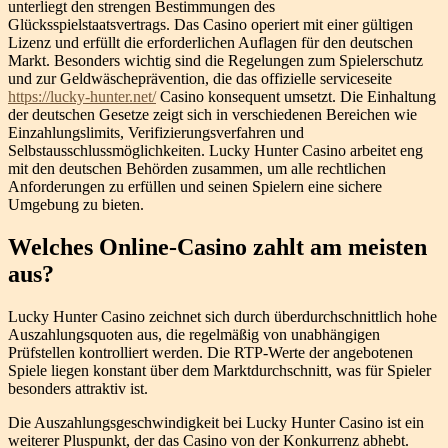
unterliegt den strengen Bestimmungen des
Glücksspielstaatsvertrags. Das Casino operiert mit einer gültigen
Lizenz und erfüllt die erforderlichen Auflagen für den deutschen
Markt. Besonders wichtig sind die Regelungen zum Spielerschutz
und zur Geldwäscheprävention, die das offizielle serviceseite
https://lucky-hunter.net/
Casino konsequent umsetzt. Die Einhaltung
der deutschen Gesetze zeigt sich in verschiedenen Bereichen wie
Einzahlungslimits, Verifizierungsverfahren und
Selbstausschlussmöglichkeiten. Lucky Hunter Casino arbeitet eng
mit den deutschen Behörden zusammen, um alle rechtlichen
Anforderungen zu erfüllen und seinen Spielern eine sichere
Umgebung zu bieten.
Welches Online-Casino zahlt am meisten
aus?
Lucky Hunter Casino zeichnet sich durch überdurchschnittlich hohe
Auszahlungsquoten aus, die regelmäßig von unabhängigen
Prüfstellen kontrolliert werden. Die RTP-Werte der angebotenen
Spiele liegen konstant über dem Marktdurchschnitt, was für Spieler
besonders attraktiv ist.
Die Auszahlungsgeschwindigkeit bei Lucky Hunter Casino ist ein
weiterer Pluspunkt, der das Casino von der Konkurrenz abhebt.