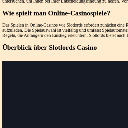
untersuchen, um Ihnen bei Ihrer Entscheidungsfindung zu helfen. Vo
Wie spielt man Online-Casinospiele?
Das Spielen in Online-Casinos wie Slotlords erfordert zunächst eine
aufzuladen. Die Spielauswahl ist vielfältig und umfasst Spielautomate
Regeln, die Anfängern den Einstieg erleichtern. Slotlords bietet auc
Überblick über Slotlords Casino