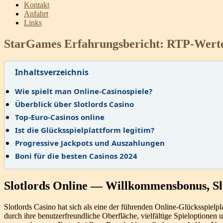
Kontakt
Anfahrt
Links
StarGames Erfahrungsbericht: RTP-Werte,
Inhaltsverzeichnis
Wie spielt man Online-Casinospiele?
Überblick über Slotlords Casino
Top-Euro-Casinos online
Ist die Glücksspielplattform legitim?
Progressive Jackpots und Auszahlungen
Boni für die besten Casinos 2024
Slotlords Online — Willkommensbonus, Sl
Slotlords Casino hat sich als eine der führenden Online-Glücksspielp
durch ihre benutzerfreundliche Oberfläche, vielfältige Spieloptionen