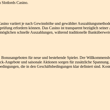
n Slotlords Casino.
 Casino variiert je nach Gewinnhöhe und gewählter Auszahlungsmethod
üfung erfordern können. Das Casino ist transparent bezüglich seiner Au
möglichen schnelle Auszahlungen, während traditionelle Banküberweisu
an Bonusangeboten für neue und bestehende Spieler. Der Willkommensbo
-Angebote und saisonale Aktionen sorgen für zusätzliche Spannung. 
edingungen, die in den Geschäftsbedingungen klar definiert sind. Kost