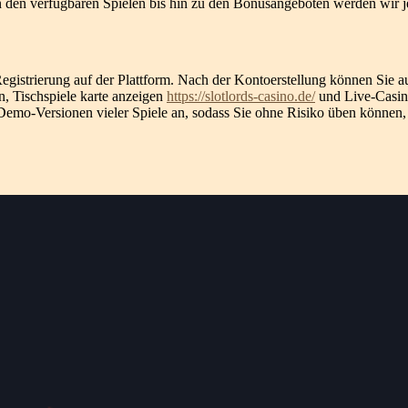
n den verfügbaren Spielen bis hin zu den Bonusangeboten werden wir j
 Registrierung auf der Plattform. Nach der Kontoerstellung können Si
n, Tischspiele karte anzeigen
https://slotlords-casino.de/
und Live-Casino
h Demo-Versionen vieler Spiele an, sodass Sie ohne Risiko üben können,