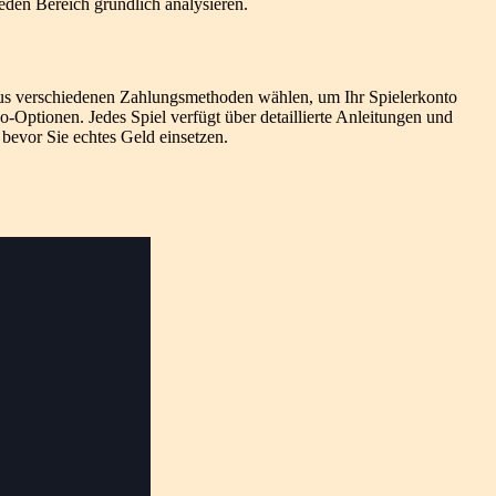
eden Bereich gründlich analysieren.
e aus verschiedenen Zahlungsmethoden wählen, um Ihr Spielerkonto
-Optionen. Jedes Spiel verfügt über detaillierte Anleitungen und
 bevor Sie echtes Geld einsetzen.