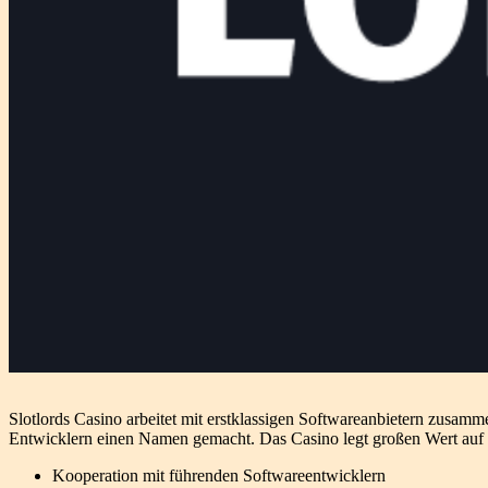
Slotlords Casino arbeitet mit erstklassigen Softwareanbietern zusamme
Entwicklern einen Namen gemacht. Das Casino legt großen Wert auf die
Kooperation mit führenden Softwareentwicklern