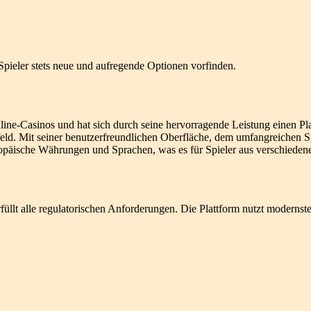
 Spieler stets neue und aufregende Optionen vorfinden.
ne-Casinos und hat sich durch seine hervorragende Leistung einen Platz
mfeld. Mit seiner benutzerfreundlichen Oberfläche, dem umfangreichen
ropäische Währungen und Sprachen, was es für Spieler aus verschiede
erfüllt alle regulatorischen Anforderungen. Die Plattform nutzt modern