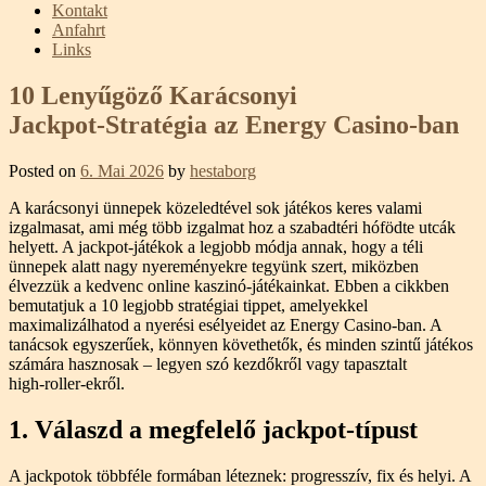
Kontakt
Anfahrt
Links
10 Lenyűgöző Karácsonyi
Jackpot‑Stratégia az Energy Casino‑ban
Posted on
6. Mai 2026
by
hestaborg
A karácsonyi ünnepek közeledtével sok játékos keres valami
izgalmasat, ami még több izgalmat hoz a szabadtéri hófödte utcák
helyett. A jackpot‑játékok a legjobb módja annak, hogy a téli
ünnepek alatt nagy nyereményekre tegyünk szert, miközben
élvezzük a kedvenc online kaszinó‑játékainkat. Ebben a cikkben
bemutatjuk a 10 legjobb stratégiai tippet, amelyekkel
maximalizálhatod a nyerési esélyeidet az Energy Casino‑ban. A
tanácsok egyszerűek, könnyen követhetők, és minden szintű játékos
számára hasznosak – legyen szó kezdőkről vagy tapasztalt
high‑roller‑ekről.
1. Válaszd a megfelelő jackpot‑típust
A jackpotok többféle formában léteznek: progresszív, fix és helyi. A