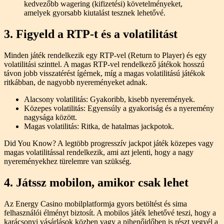
kedvezőbb wagering (kifizetési) követelményeket,
amelyek gyorsabb kiutalást tesznek lehetővé.
3. Figyeld a RTP‑t és a volatilitást
Minden játék rendelkezik egy RTP‑vel (Return to Player) és egy
volatilitási szinttel. A magas RTP‑vel rendelkező játékok hosszú
távon jobb visszatérést ígérnek, míg a magas volatilitású játékok
ritkábban, de nagyobb nyereményeket adnak.
Alacsony volatilitás: Gyakoribb, kisebb nyeremények.
Közepes volatilitás: Egyensúly a gyakoriság és a nyeremény
nagysága között.
Magas volatilitás: Ritka, de hatalmas jackpotok.
Did You Know? A legtöbb progresszív jackpot játék közepes vagy
magas volatilitással rendelkezik, ami azt jelenti, hogy a nagy
nyereményekhez türelemre van szükség.
4. Játssz mobilon, amikor csak lehet
Az Energy Casino mobilplatformja gyors betöltést és sima
felhasználói élményt biztosít. A mobilos játék lehetővé teszi, hogy a
karácsonyi vásárlások közben vagy a pihenőidőben is részt vegyél a