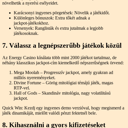
növelhetik a nyerési esélyeidet.
Karácsonyi ingyenes pörgetések: Növelik a játékidőt.
Különleges bónuszok: Extra tőkét adnak a
jackpot‑játékokhoz.
Versenyek: Ranglisták és extra jutalmak a legjobb
játékosoknak.
7. Válassz a legnépszerűbb játékok közül
Az Energy Casino kínálata több mint 2000 játékot tartalmaz, de
néhány klasszikus jackpot‑cím kiemelkedő népszerűségnek örvend:
Mega Moolah – Progresszív jackpot, amely gyakran ad
milliós nyereményeket.
Divine Fortune – Görög mitológiai témájú játék, magas
RTP‑vel.
Hall of Gods – Skandináv mitológia, nagy volatilitású
jackpot.
Quick Win: Kezdj egy ingyenes demo verzióval, hogy megismerd a
játék dinamikáját, mielőtt valódi pénzt fektetnél bele.
8. Kihasználni a gyors kifizetéseket