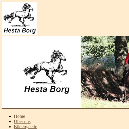
Home
Über uns
Bildergalerie