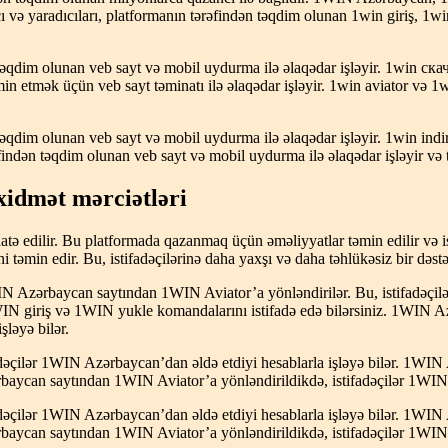
 və yaradıcıları, platformanın tərəfindən təqdim olunan 1win giriş, 1w
təqdim olunan veb sayt və mobil uydurma ilə əlaqədar işləyir. 1win с
əmin etmək üçün veb sayt təminatı ilə əlaqədar işləyir. 1win aviator və 1
əqdim olunan veb sayt və mobil uydurma ilə əlaqədar işləyir. 1win indi
indən təqdim olunan veb sayt və mobil uydurma ilə əlaqədar işləyir və t
xidmət mərciətləri
atə edilir. Bu platformada qazanmaq üçün əməliyyatlar təmin edilir və 
ni təmin edir. Bu, istifadəçilərinə daha yaxşı və daha təhlükəsiz bir dəs
IN Azərbaycan saytından 1WIN Aviator’a yönləndirilər. Bu, istifadəçilə
iriş və 1WIN yukle komandalarını istifadə edə bilərsiniz. 1WIN Azər
ləyə bilər.
dəçilər 1WIN Azərbaycan’dan əldə etdiyi hesablarla işləyə bilər. 1
baycan saytından 1WIN Aviator’a yönləndirildikdə, istifadəçilər 1WIN A
dəçilər 1WIN Azərbaycan’dan əldə etdiyi hesablarla işləyə bilər. 1
baycan saytından 1WIN Aviator’a yönləndirildikdə, istifadəçilər 1WIN A