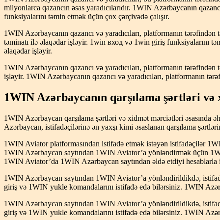
milyonlarca qazancın əsas yaradıcılarıdır. 1WIN Azərbaycanın qazancı
funksiyalarını təmin etmək üçün çox çərçivədə çalışır.
1WIN Azərbaycanın qazancı və yaradıcıları, platformanın tərəfindən 
təminatı ilə əlaqədar işləyir. 1win вход və 1win giriş funksiyalarını t
əlaqədar işləyir.
1WIN Azərbaycanın qazancı və yaradıcıları, platformanın tərəfindən t
işləyir. 1WIN Azərbaycanın qazancı və yaradıcıları, platformanın tərəf
1WIN Azərbaycanın qarşılama şərtləri və 
1WIN Azərbaycan qarşılama şərtləri və xidmət mərciətləri əsasında əh
Azərbaycan, istifadəçilərinə ən yaxşı kimi əsaslanan qarşılama şərtləri
1WIN Aviator platformasından istifadə etmək istəyən istifadəçilər 1W
1WIN Azərbaycan saytından 1WIN Aviator’a yönləndirmək üçün 1WIN g
1WIN Aviator’da 1WIN Azərbaycan saytından əldə etdiyi hesablarla iş
1WIN Azərbaycan saytından 1WIN Aviator’a yönləndirildikdə, istifa
giriş və 1WIN yukle komandalarını istifadə edə bilərsiniz. 1WIN Azər
1WIN Azərbaycan saytından 1WIN Aviator’a yönləndirildikdə, istifa
giriş və 1WIN yukle komandalarını istifadə edə bilərsiniz. 1WIN Azər