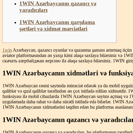
1WIN Azərbaycanın qazancı və
yaradıcıları
1WIN Azərbaycanın qarşılama
şərtləri və xidmət mərciətləri
1win
Azərbaycan, qazancı oyunlar və qazanma şansını artırmaq üçün 
aviator platformasından ən yaxşı kimi əlaqə saxlaya bilərsiniz və 1W
скачать азербайджан версию ilə əlaqə saxlaya bilərsiniz. 1WIN giriş 
1WIN Azərbaycanın xidmətləri və funksiya
1WIN Azərbaycan rəsmi saytında müraciət edərək ya da mobil uygulamad
qaliblər və qızıl qaliblər tərəfindən ən çox istifadə edilən xidmətdi
funksiyası ilə mobil cihazlarda 1WIN Azərbaycan saytını açmaq və 1W
uygulamada daha rahat və daha sürətli istifadə edə bilərlər. 1WIN Az
1WIN Azərbaycanın xidmətlərini təqdim edən bu platforma əsaslanan is
1WIN Azərbaycanın qazancı və yaradıcıla
1WIN Azərbaycanın qazancı və yaradıcıları, bu platformanın tərəfin