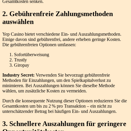
Gesamtkosten senken.
2. Gebührenfreie Zahlungsmethoden
auswählen
Yep Casino bietet verschiedene Ein- und Auszahlungsmethoden.
Einige davon sind gebührenfrei, andere erheben geringe Kosten.
Die gebührenfreien Optionen umfassen:
Sofortüberweisung
Trustly
Giropay
Industry Secret:
Verwenden Sie bevorzugt gebührenfreie
Methoden für Einzahlungen, um den Spielkapitalverlust zu
minimieren. Bei Auszahlungen können Sie dieselbe Methode
wählen, um zusätzliche Kosten zu vermeiden.
Durch die konsequente Nutzung dieser Optionen reduzieren Sie die
Gesamtkosten um bis zu 2 % pro Transaktion – ein nicht zu
unterschätzender Betrag bei häufigen Ein- und Auszahlungen.
3. Schnellere Auszahlungen für geringere