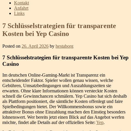
Kontakt
Anfahrt
Links
7 Schlüsselstrategien für transparente
Kosten bei Yep Casino
Posted on
26. April 2026
by
hestaborg
7 Schlüsselstrategien für transparente Kosten bei Yep
Casino
Im deutschen Online‑Gaming‑Markt ist Transparenz ein
entscheidender Faktor. Spieler wollen genau wissen, welche
Gebühren, Umsatzbedingungen und Auszahlungszeiten sie
erwarten. Ohne klare Informationen können versteckte Kosten
schnell die Gewinnchancen schmälern. Yep Casino hat sich deshalb
als Plattform positioniert, die sämtliche Kosten offenlegt und faire
Spielbedingungen bietet. Der Willkommensbonus sowie ein
attraktiver Bonus ohne Einzahlung machen den Einstieg besonders
lohnenswert. Wer bereits jetzt einen Blick auf das Angebot werfen
möchte, findet alle Details auf der offiziellen Seite:
Yep
.