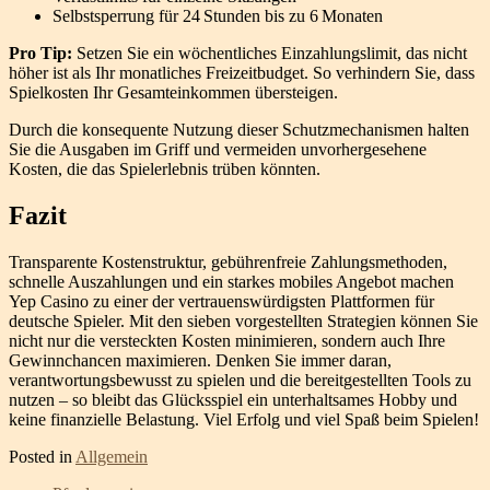
Selbstsperrung für 24 Stunden bis zu 6 Monaten
Pro Tip:
Setzen Sie ein wöchentliches Einzahlungslimit, das nicht
höher ist als Ihr monatliches Freizeitbudget. So verhindern Sie, dass
Spielkosten Ihr Gesamteinkommen übersteigen.
Durch die konsequente Nutzung dieser Schutzmechanismen halten
Sie die Ausgaben im Griff und vermeiden unvorhergesehene
Kosten, die das Spielerlebnis trüben könnten.
Fazit
Transparente Kostenstruktur, gebührenfreie Zahlungsmethoden,
schnelle Auszahlungen und ein starkes mobiles Angebot machen
Yep Casino zu einer der vertrauenswürdigsten Plattformen für
deutsche Spieler. Mit den sieben vorgestellten Strategien können Sie
nicht nur die versteckten Kosten minimieren, sondern auch Ihre
Gewinnchancen maximieren. Denken Sie immer daran,
verantwortungsbewusst zu spielen und die bereitgestellten Tools zu
nutzen – so bleibt das Glücksspiel ein unterhaltsames Hobby und
keine finanzielle Belastung. Viel Erfolg und viel Spaß beim Spielen!
Posted in
Allgemein