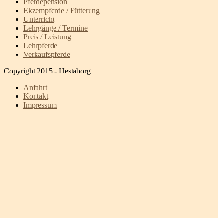
Pferdepension
Ekzempferde / Fütterung
Unterricht
Lehrgänge / Termine
Preis / Leistung
Lehrpferde
Verkaufspferde
Copyright 2015 - Hestaborg
Anfahrt
Kontakt
Impressum