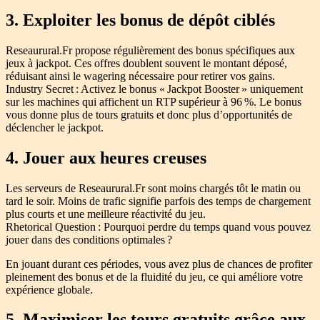
3. Exploiter les bonus de dépôt ciblés
Reseaurural.Fr propose régulièrement des bonus spécifiques aux
jeux à jackpot. Ces offres doublent souvent le montant déposé,
réduisant ainsi le wagering nécessaire pour retirer vos gains.
Industry Secret : Activez le bonus « Jackpot Booster » uniquement
sur les machines qui affichent un RTP supérieur à 96 %. Le bonus
vous donne plus de tours gratuits et donc plus d’opportunités de
déclencher le jackpot.
4. Jouer aux heures creuses
Les serveurs de Reseaurural.Fr sont moins chargés tôt le matin ou
tard le soir. Moins de trafic signifie parfois des temps de chargement
plus courts et une meilleure réactivité du jeu.
Rhetorical Question : Pourquoi perdre du temps quand vous pouvez
jouer dans des conditions optimales ?
En jouant durant ces périodes, vous avez plus de chances de profiter
pleinement des bonus et de la fluidité du jeu, ce qui améliore votre
expérience globale.
5. Maximiser les tours gratuits grâce aux