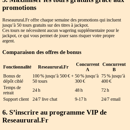
promotions
Reseaurural.Fr offre chaque semaine des promotions qui incluent
jusqu’à 50 tours gratuits sur des titres à jackpot.
Ces tours ne nécessitent aucun wagering supplémentaire pour le
jackpot, ce qui vous permet de jouer sans risquer votre propre
argent.
Comparaison des offres de bonus
Concurrent
Concurrent
Fonctionnalité
Reseaurural.Fr
A
B
Bonus de
100 % jusqu’à 500 € +
50 % jusqu’à
75 % jusqu’à
dépôt ciblé
50 tours
300 €
400 €
Temps de
24 h
48 h
72 h
retrait
Support client
24/7 live chat
9‑17 h
24/7 email
6. S’inscrire au programme VIP de
Reseaurural.Fr