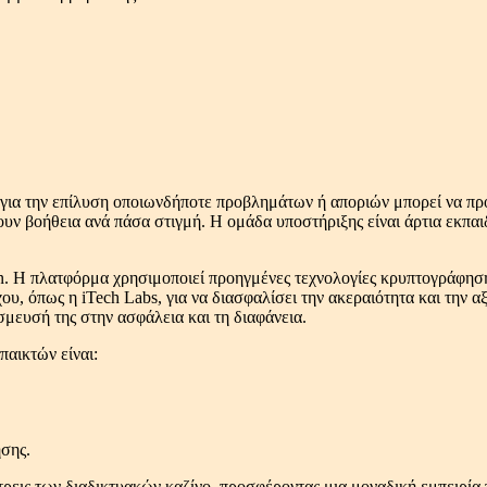
 για την επίλυση οποιωνδήποτε προβλημάτων ή αποριών μπορεί να πρ
άβουν βοήθεια ανά πάσα στιγμή. Η ομάδα υποστήριξης είναι άρτια εκπ
pin. Η πλατφόρμα χρησιμοποιεί προηγμένες τεχνολογίες κρυπτογράφη
ου, όπως η iTech Labs, για να διασφαλίσει την ακεραιότητα και την α
σμευσή της στην ασφάλεια και τη διαφάνεια.
παικτών είναι:
ησης.
λάτρεις των διαδικτυακών καζίνο, προσφέροντας μια μοναδική εμπειρία 