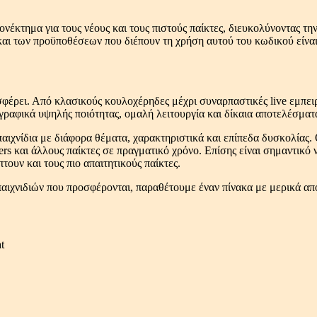
νέκτημα για τους νέους και τους πιστούς παίκτες, διευκολύνοντας τη
 και των προϋποθέσεων που διέπουν τη χρήση αυτού του κωδικού είναι
οσφέρει. Από κλασικούς κουλοχέρηδες μέχρι συναρπαστικές live εμπειρ
γραφικά υψηλής ποιότητας, ομαλή λειτουργία και δίκαια αποτελέσματ
ιχνίδια με διάφορα θέματα, χαρακτηριστικά και επίπεδα δυσκολίας. Ο
rs και άλλους παίκτες σε πραγματικό χρόνο. Επίσης είναι σημαντικό ν
τουν και τους πιο απαιτητικούς παίκτες.
αιχνιδιών που προσφέρονται, παραθέτουμε έναν πίνακα με μερικά από
t