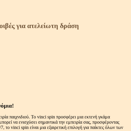
οιβές για ατελείωτη δράση
νόμια!
ρία παιχνιδιού. Το vinci spin προσφέρει μια εκτενή γκάμα
πορεί να ενισχύσει σημαντικά την εμπειρία σας, προσφέροντας
 το vinci spin είναι μια εξαιρετική επιλογή για παίκτες όλων των