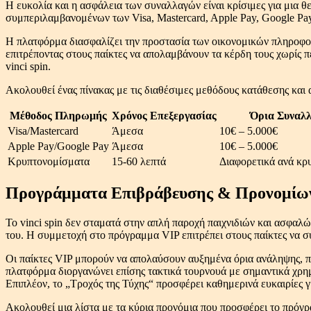
Η ευκολία και η ασφάλεια των συναλλαγών είναι κρίσιμες για μια θ
συμπεριλαμβανομένων των Visa, Mastercard, Apple Pay, Google Pay 
Η πλατφόρμα διασφαλίζει την προστασία των οικονομικών πληροφο
επιτρέποντας στους παίκτες να απολαμβάνουν τα κέρδη τους χωρίς π
vinci spin.
Ακολουθεί ένας πίνακας με τις διαθέσιμες μεθόδους κατάθεσης και
Μέθοδος Πληρωμής
Χρόνος Επεξεργασίας
Όρια Συναλ
Visa/Mastercard
Άμεσα
10€ – 5.000€
Apple Pay/Google Pay
Άμεσα
10€ – 5.000€
Κρυπτονομίσματα
15-60 λεπτά
Διαφορετικά ανά κρ
Προγράμματα Επιβράβευσης & Προνομίω
Το vinci spin δεν σταματά στην απλή παροχή παιχνιδιών και ασφαλ
του. Η συμμετοχή στο πρόγραμμα VIP επιτρέπει στους παίκτες να σ
Οι παίκτες VIP μπορούν να απολαύσουν αυξημένα όρια ανάληψης, π
πλατφόρμα διοργανώνει επίσης τακτικά τουρνουά με σημαντικά χρημα
Επιπλέον, το „Τροχός της Τύχης“ προσφέρει καθημερινά ευκαιρίες 
Ακολουθεί μια λίστα με τα κύρια προνόμια που προσφέρει το πρόγ