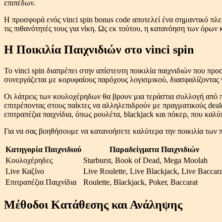
επιπέδων.
Η προσφορά ενός vinci spin bonus code αποτελεί ένα σημαντικό πλεο
τις πιθανότητές τους για νίκη. Ως εκ τούτου, η κατανόηση των όρων
Η Ποικιλία Παιχνιδιών στο vinci spin
Το vinci spin διαπρέπει στην απίστευτη ποικιλία παιχνιδιών που πρ
συνεργάζεται με κορυφαίους παρόχους λογισμικού, διασφαλίζοντας 
Οι λάτρεις των κουλοχέρηδων θα βρουν μια τεράστια συλλογή από πα
επιτρέποντας στους παίκτες να αλληλεπιδρούν με πραγματικούς deale
επιτραπέζια παιχνίδια, όπως ρουλέτα, blackjack και πόκερ, που καλύπ
Για να σας βοηθήσουμε να κατανοήσετε καλύτερα την ποικιλία των π
Κατηγορία Παιχνιδιού
Παραδείγματα Παιχνιδιών
Κουλοχέρηδες
Starburst, Book of Dead, Mega Moolah
Live Καζίνο
Live Roulette, Live Blackjack, Live Baccara
Επιτραπέζια Παιχνίδια
Roulette, Blackjack, Poker, Baccarat
Μέθοδοι Κατάθεσης και Ανάληψης