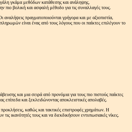
 μεγάλη γκάμα μεθόδων κατάθεσης και ανάληψης,
ην πιο βολική και ασφαλή μέθοδο για τις συναλλαγές τους.
 αναλήψεις πραγματοποιούνται γρήγορα και με αξιοπιστία,
πληρωμών είναι ένας από τους λόγους που οι παίκτες επιλέγουν το
ευσης και μια σειρά από προνόμια για τους πιο πιστούς παίκτες
ας επίπεδα και ξεκλειδώνοντας αποκλειστικές απολαβές.
 προκλήσεις, καθώς και τακτικές επιστροφές χρημάτων. Η
 τις ικανότητές τους και να διεκδικήσουν εντυπωσιακές νίκες.