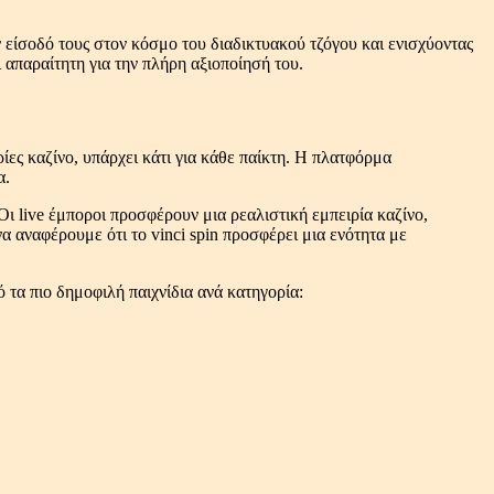
ν είσοδό τους στον κόσμο του διαδικτυακού τζόγου και ενισχύοντας
 απαραίτητη για την πλήρη αξιοποίησή του.
ίες καζίνο, υπάρχει κάτι για κάθε παίκτη. Η πλατφόρμα
α.
ι live έμποροι προσφέρουν μια ρεαλιστική εμπειρία καζίνο,
α αναφέρουμε ότι το vinci spin προσφέρει μια ενότητα με
 τα πιο δημοφιλή παιχνίδια ανά κατηγορία: