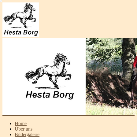
Home
Über uns
Bildergalerie