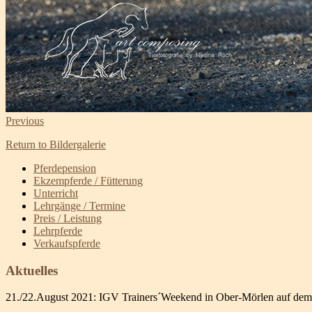
Previous
Return to Bildergalerie
Pferdepension
Ekzempferde / Fütterung
Unterricht
Lehrgänge / Termine
Preis / Leistung
Lehrpferde
Verkaufspferde
Aktuelles
21./22.August 2021: IGV Trainers´Weekend in Ober-Mörlen auf dem 