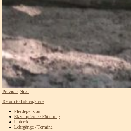
Previous
Next
Return to Bildergalerie
Pferdepension
Ekzempferde / Fütterung
Unterricht
Lehrgänge / Termine