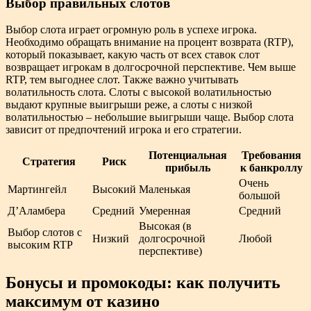
Выбор правильных слотов
Выбор слота играет огромную роль в успехе игрока.
Необходимо обращать внимание на процент возврата (RTP),
который показывает, какую часть от всех ставок слот
возвращает игрокам в долгосрочной перспективе. Чем выше
RTP, тем выгоднее слот. Также важно учитывать
волатильность слота. Слоты с высокой волатильностью
выдают крупные выигрыши реже, а слоты с низкой
волатильностью – небольшие выигрыши чаще. Выбор слота
зависит от предпочтений игрока и его стратегии.
Потенциальная
Требования
Стратегия
Риск
прибыль
к банкроллу
Очень
Мартингейл
Высокий
Маленькая
большой
Д’Аламбера
Средний
Умеренная
Средний
Высокая (в
Выбор слотов с
Низкий
долгосрочной
Любой
высоким RTP
перспективе)
Бонусы и промокоды: как получить
максимум от казино