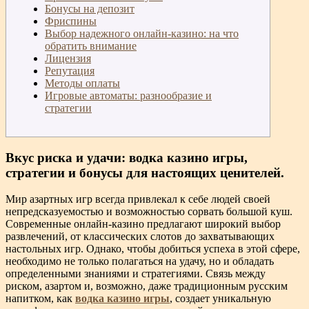
Бонусы на депозит
Фриспины
Выбор надежного онлайн-казино: на что
обратить внимание
Лицензия
Репутация
Методы оплаты
Игровые автоматы: разнообразие и
стратегии
Вкус риска и удачи: водка казино игры,
стратегии и бонусы для настоящих ценителей.
Мир азартных игр всегда привлекал к себе людей своей
непредсказуемостью и возможностью сорвать большой куш.
Современные онлайн-казино предлагают широкий выбор
развлечений, от классических слотов до захватывающих
настольных игр. Однако, чтобы добиться успеха в этой сфере,
необходимо не только полагаться на удачу, но и обладать
определенными знаниями и стратегиями. Связь между
риском, азартом и, возможно, даже традиционным русским
напитком, как
водка казино игры
, создает уникальную