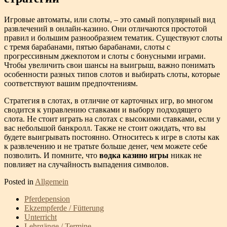
Игровые автоматы, или слоты, – это самый популярный вид
развлечений в онлайн-казино. Они отличаются простотой
правил и большим разнообразием тематик. Существуют слоты
с тремя барабанами, пятью барабанами, слоты с
прогрессивным джекпотом и слоты с бонусными играми.
Чтобы увеличить свои шансы на выигрыш, важно понимать
особенности разных типов слотов и выбирать слоты, которые
соответствуют вашим предпочтениям.
Стратегия в слотах, в отличие от карточных игр, во многом
сводится к управлению ставками и выбору подходящего
слота. Не стоит играть на слотах с высокими ставками, если у
вас небольшой банкролл. Также не стоит ожидать, что вы
будете выигрывать постоянно. Относитесь к игре в слоты как
к развлечению и не тратьте больше денег, чем можете себе
позволить. И помните, что
водка казино игры
никак не
повлияет на случайность выпадения символов.
Posted in
Allgemein
Pferdepension
Ekzempferde / Fütterung
Unterricht
Lehrgänge / Termine