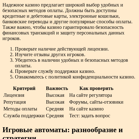
Надежное казино предлагает широкий выбор удобных и
безопасных методов оплаты. Должны быть доступны
кредитные и дебетовые карты, электронные кошельки,
банковские переводы и другие популярные способы оплаты.
Также важно, чтобы казино гарантировало безопасность
финансовых транзакций и защиту персональных данных
игроков.
Проверьте наличие действующей лицензии.
Изучите отзывы других игроков.
Убедитесь в наличии удобных и безопасных методов
оплаты.
Проверьте службу поддержки казино.
Ознакомьтесь с политикой конфиденциальности казино.
Критерий
Важность
Как проверить
Лицензия
Высокая
На сайте регулятора
Репутация
Высокая
Форумы, сайты-отзовики
Методы оплаты
Средняя
На сайте казино
Служба поддержки
Средняя
Тест: задать вопрос
Игровые автоматы: разнообразие и
стратегии