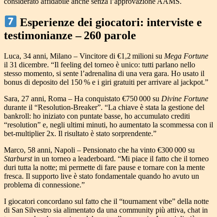
considerato affidabile anche senza l’approvazione AAMS.
Esperienze dei giocatori: interviste e
testimonianze – 260 parole
Luca, 34 anni, Milano – Vincitore di €1,2 milioni su
Mega Fortune
il 31 dicembre. “Il feeling del torneo è unico: tutti parlano nello
stesso momento, si sente l’adrenalina di una vera gara. Ho usato il
bonus di deposito del 150 % e i giri gratuiti per arrivare al jackpot.”
Sara, 27 anni, Roma – Ha conquistato €750 000 su
Divine Fortune
durante il “Resolution‑Breaker”. “La chiave è stata la gestione del
bankroll: ho iniziato con puntate basse, ho accumulato crediti
“resolution” e, negli ultimi minuti, ho aumentato la scommessa con il
bet‑multiplier 2x. Il risultato è stato sorprendente.”
Marco, 58 anni, Napoli – Pensionato che ha vinto €300 000 su
Starburst
in un torneo a leaderboard. “Mi piace il fatto che il torneo
duri tutta la notte; mi permette di fare pause e tornare con la mente
fresca. Il supporto live è stato fondamentale quando ho avuto un
problema di connessione.”
I giocatori concordano sul fatto che il “tournament vibe” della notte
di San Silvestro sia alimentato da una community più attiva, chat in