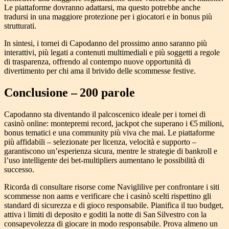
Le piattaforme dovranno adattarsi, ma questo potrebbe anche
tradursi in una maggiore protezione per i giocatori e in bonus più
strutturati.
In sintesi, i tornei di Capodanno del prossimo anno saranno più
interattivi, più legati a contenuti multimediali e più soggetti a regole
di trasparenza, offrendo al contempo nuove opportunità di
divertimento per chi ama il brivido delle scommesse festive.
Conclusione – 200 parole
Capodanno sta diventando il palcoscenico ideale per i tornei di
casinò online: montepremi record, jackpot che superano i €5 milioni,
bonus tematici e una community più viva che mai. Le piattaforme
più affidabili – selezionate per licenza, velocità e supporto –
garantiscono un’esperienza sicura, mentre le strategie di bankroll e
l’uso intelligente dei bet‑multipliers aumentano le possibilità di
successo.
Ricorda di consultare risorse come Naviglilive per confrontare i siti
scommesse non aams e verificare che i casinò scelti rispettino gli
standard di sicurezza e di gioco responsabile. Pianifica il tuo budget,
attiva i limiti di deposito e goditi la notte di San Silvestro con la
consapevolezza di giocare in modo responsabile. Prova almeno un