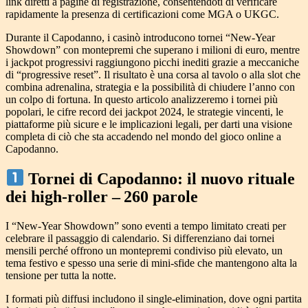
link diretti a pagine di registrazione, consentendoti di verificare
rapidamente la presenza di certificazioni come MGA o UKGC.
Durante il Capodanno, i casinò introducono tornei “New‑Year
Showdown” con montepremi che superano i milioni di euro, mentre
i jackpot progressivi raggiungono picchi inediti grazie a meccaniche
di “progressive reset”. Il risultato è una corsa al tavolo o alla slot che
combina adrenalina, strategia e la possibilità di chiudere l’anno con
un colpo di fortuna. In questo articolo analizzeremo i tornei più
popolari, le cifre record dei jackpot 2024, le strategie vincenti, le
piattaforme più sicure e le implicazioni legali, per darti una visione
completa di ciò che sta accadendo nel mondo del gioco online a
Capodanno.
Tornei di Capodanno: il nuovo rituale
dei high‑roller – 260 parole
I “New‑Year Showdown” sono eventi a tempo limitato creati per
celebrare il passaggio di calendario. Si differenziano dai tornei
mensili perché offrono un montepremi condiviso più elevato, un
tema festivo e spesso una serie di mini‑sfide che mantengono alta la
tensione per tutta la notte.
I formati più diffusi includono il single‑elimination, dove ogni partita