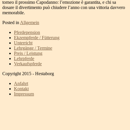
torneo il prossimo Capodanno: l’emozione è garantita, e chi sa
dosare il divertimento può chiudere l’anno con una vittoria davvero
memorabile.
Posted in
Allgemein
Pferdepension
Ekzempferde / Fütterung
Unterricht
Lehrgänge / Termine
Preis / Leistung
Lehrpferde
Verkaufspferde
Copyright 2015 - Hestaborg
Anfahrt
Kontakt
Impressum