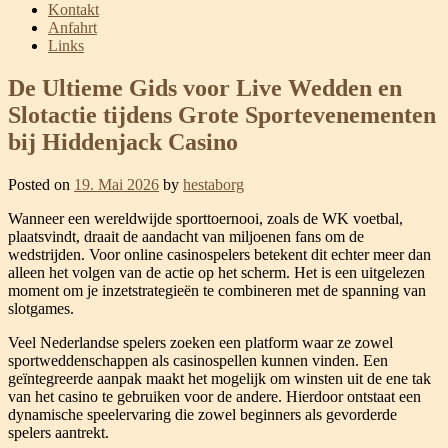
Kontakt
Anfahrt
Links
De Ultieme Gids voor Live Wedden en
Slotactie tijdens Grote Sportevenementen
bij Hiddenjack Casino
Posted on
19. Mai 2026
by
hestaborg
Wanneer een wereldwijde sporttoernooi, zoals de WK voetbal,
plaatsvindt, draait de aandacht van miljoenen fans om de
wedstrijden. Voor online casinospelers betekent dit echter meer dan
alleen het volgen van de actie op het scherm. Het is een uitgelezen
moment om je inzetstrategieën te combineren met de spanning van
slotgames.
Veel Nederlandse spelers zoeken een platform waar ze zowel
sportweddenschappen als casinospellen kunnen vinden. Een
geïntegreerde aanpak maakt het mogelijk om winsten uit de ene tak
van het casino te gebruiken voor de andere. Hierdoor ontstaat een
dynamische speelervaring die zowel beginners als gevorderde
spelers aantrekt.