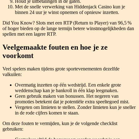
Houd je uitbetalingen in de gaten.
Met de snelle verwerking van Hiddenjack Casino kun je
binnen 24 uur je winst opnemen of opnieuw inzetten.
Did You Know? Slots met een RTP (Return to Player) van 96,5 %
of hoger bieden op de lange termijn betere winstmogelijkheden dan
spellen met een lagere RTP.
Veelgemaakte fouten en hoe je ze
voorkomt
Veel spelers maken tijdens grote sportevenementen dezelfde
valkuilen:
Overmatig inzetten op één wedstrijd. Een enkele grote
weddenschap kan je bankroll in één klap leegmaken.
Geen gebruik maken van bonussen. Het negeren van
promoties betekent dat je potentiële extra speeltegoed mist.
Vergeten om limieten te stellen. Zonder limieten kun je sneller
in de rode cijfers komen te staan.
Om deze fouten te vermijden, kun je de volgende checklist
gebruiken: