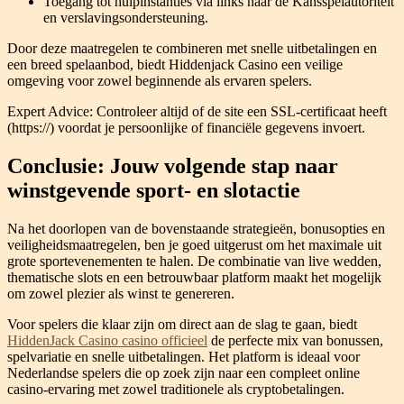
Toegang tot hulpinstanties via links naar de Kansspelautoriteit
en verslavingsondersteuning.
Door deze maatregelen te combineren met snelle uitbetalingen en
een breed spelaanbod, biedt Hiddenjack Casino een veilige
omgeving voor zowel beginnende als ervaren spelers.
Expert Advice: Controleer altijd of de site een SSL‑certificaat heeft
(https://) voordat je persoonlijke of financiële gegevens invoert.
Conclusie: Jouw volgende stap naar
winstgevende sport‑ en slotactie
Na het doorlopen van de bovenstaande strategieën, bonusopties en
veiligheidsmaatregelen, ben je goed uitgerust om het maximale uit
grote sportevenementen te halen. De combinatie van live wedden,
thematische slots en een betrouwbaar platform maakt het mogelijk
om zowel plezier als winst te genereren.
Voor spelers die klaar zijn om direct aan de slag te gaan, biedt
HiddenJack Casino casino officieel
de perfecte mix van bonussen,
spelvariatie en snelle uitbetalingen. Het platform is ideaal voor
Nederlandse spelers die op zoek zijn naar een compleet online
casino‑ervaring met zowel traditionele als cryptobetalingen.