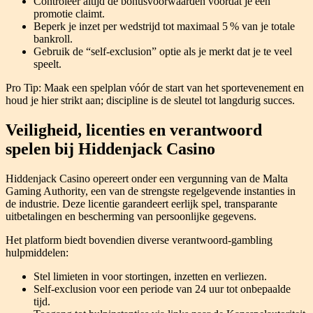
Controleer altijd de bonusvoorwaarden voordat je een
promotie claimt.
Beperk je inzet per wedstrijd tot maximaal 5 % van je totale
bankroll.
Gebruik de “self‑exclusion” optie als je merkt dat je te veel
speelt.
Pro Tip: Maak een spelplan vóór de start van het sportevenement en
houd je hier strikt aan; discipline is de sleutel tot langdurig succes.
Veiligheid, licenties en verantwoord
spelen bij Hiddenjack Casino
Hiddenjack Casino opereert onder een vergunning van de Malta
Gaming Authority, een van de strengste regelgevende instanties in
de industrie. Deze licentie garandeert eerlijk spel, transparante
uitbetalingen en bescherming van persoonlijke gegevens.
Het platform biedt bovendien diverse verantwoord‑gambling
hulpmiddelen:
Stel limieten in voor stortingen, inzetten en verliezen.
Self‑exclusion voor een periode van 24 uur tot onbepaalde
tijd.