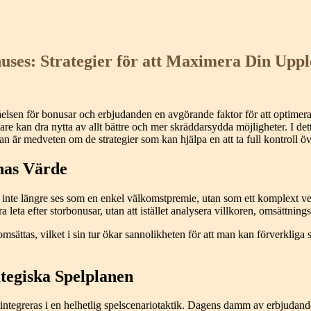
uses: Strategier för att Maximera Din Uppl
åelsen för bonusar och erbjudanden en avgörande faktor för att optimera 
re kan dra nytta av allt bättre och mer skräddarsydda möjligheter. I det
 är medveten om de strategier som kan hjälpa en att ta full kontroll öv
nas Värde
inte längre ses som en enkel välkomstpremie, utan som ett komplext ver
ra leta efter storbonusar, utan att istället analysera villkoren, omsättnin
ättas, vilket i sin tur ökar sannolikheten för att man kan förverkliga si
ategiska Spelplanen
ntegreras i en helhetlig spelscenariotaktik. Dagens damm av erbjudanden 