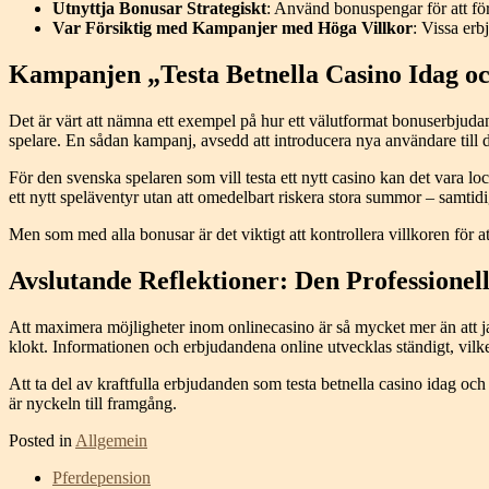
Utnyttja Bonusar Strategiskt
: Använd bonuspengar för att förl
Var Försiktig med Kampanjer med Höga Villkor
: Vissa er
Kampanjen „Testa Betnella Casino Idag oc
Det är värt att nämna ett exempel på hur ett välutformat bonuserbju
spelare. En sådan kampanj, avsedd att introducera nya användare till der
För den svenska spelaren som vill testa ett nytt casino kan det vara lo
ett nytt speläventyr utan att omedelbart riskera stora summor – samtid
Men som med alla bonusar är det viktigt att kontrollera villkoren för at
Avslutande Reflektioner: Den Professionel
Att maximera möjligheter inom onlinecasino är så mycket mer än att jaga
klokt. Informationen och erbjudandena online utvecklas ständigt, vilket
Att ta del av kraftfulla erbjudanden som testa betnella casino idag oc
är nyckeln till framgång.
Posted in
Allgemein
Pferdepension