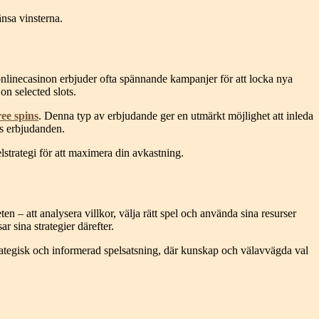
nsa vinsterna.
nlinecasinon erbjuder ofta spännande kampanjer för att locka nya
on selected slots.
ree spins
. Denna typ av erbjudande ger en utmärkt möjlighet att inleda
ss erbjudanden.
elstrategi för att maximera din avkastning.
n – att analysera villkor, välja rätt spel och använda sina resurser
r sina strategier därefter.
strategisk och informerad spelsatsning, där kunskap och välavvägda val