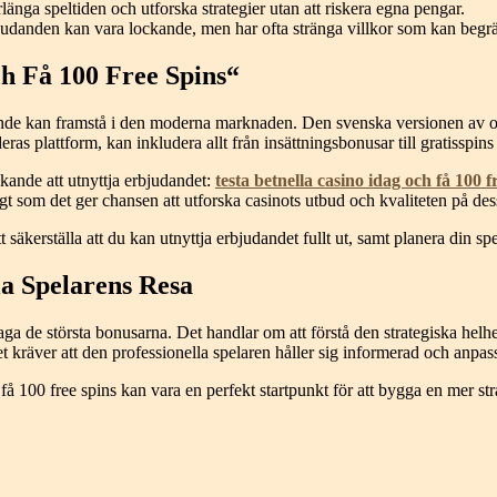
änga speltiden och utforska strategier utan att riskera egna pengar.
bjudanden kan vara lockande, men har ofta stränga villkor som kan begrä
h Få 100 Free Spins“
dande kan framstå i den moderna marknaden. Den svenska versionen av o
as plattform, kan inkludera allt från insättningsbonusar till gratisspins 
ckande att utnyttja erbjudandet:
testa betnella casino idag och få 100 f
igt som det ger chansen att utforska casinots utbud och kvaliteten på de
t säkerställa att du kan utnyttja erbjudandet fullt ut, samt planera din sp
la Spelarens Resa
 de största bonusarna. Det handlar om att förstå den strategiska helhete
 kräver att den professionella spelaren håller sig informerad och anpassa
h få 100 free spins kan vara en perfekt startpunkt för att bygga en mer 