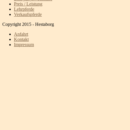
Preis / Leistung
Lehrpferde
Verkaufspferde
Copyright 2015 - Hestaborg
Anfahrt
Kontakt
Impressum