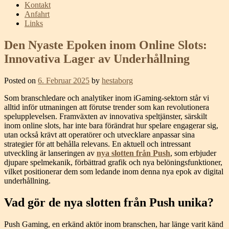
Kontakt
Anfahrt
Links
Den Nyaste Epoken inom Online Slots:
Innovativa Lager av Underhållning
Posted on
6. Februar 2025
by
hestaborg
Som branschledare och analytiker inom iGaming-sektorn står vi
alltid inför utmaningen att förutse trender som kan revolutionera
spelupplevelsen. Framväxten av innovativa speltjänster, särskilt
inom online slots, har inte bara förändrat hur spelare engagerar sig,
utan också krävt att operatörer och utvecklare anpassar sina
strategier för att behålla relevans. En aktuell och intressant
utveckling är lanseringen av
nya slotten från Push
, som erbjuder
djupare spelmekanik, förbättrad grafik och nya belöningsfunktioner,
vilket positionerar dem som ledande inom denna nya epok av digital
underhållning.
Vad gör de nya slotten från Push unika?
Push Gaming, en erkänd aktör inom branschen, har länge varit känd