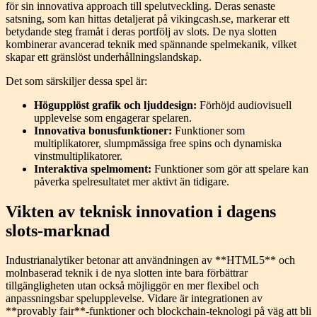
för sin innovativa approach till spelutveckling. Deras senaste
satsning, som kan hittas detaljerat på vikingcash.se, markerar ett
betydande steg framåt i deras portfölj av slots. De nya slotten
kombinerar avancerad teknik med spännande spelmekanik, vilket
skapar ett gränslöst underhållningslandskap.
Det som särskiljer dessa spel är:
Högupplöst grafik och ljuddesign:
Förhöjd audiovisuell
upplevelse som engagerar spelaren.
Innovativa bonusfunktioner:
Funktioner som
multiplikatorer, slumpmässiga free spins och dynamiska
vinstmultiplikatorer.
Interaktiva spelmoment:
Funktioner som gör att spelare kan
påverka spelresultatet mer aktivt än tidigare.
Vikten av teknisk innovation i dagens
slots-marknad
Industrianalytiker betonar att användningen av **HTML5** och
molnbaserad teknik i de nya slotten inte bara förbättrar
tillgängligheten utan också möjliggör en mer flexibel och
anpassningsbar spelupplevelse. Vidare är integrationen av
**provably fair**-funktioner och blockchain-teknologi på väg att bli