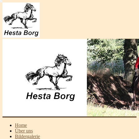
Home
Über uns
Bildergalerie