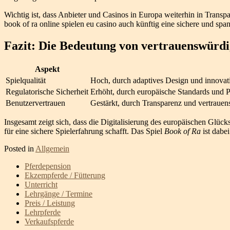
Wichtig ist, dass Anbieter und Casinos in Europa weiterhin in Transpa
book of ra online spielen eu casino auch künftig eine sichere und sp
Fazit: Die Bedeutung von vertrauenswürdi
Aspekt
Spielqualität
Hoch, durch adaptives Design und innova
Regulatorische Sicherheit
Erhöht, durch europäische Standards und Pla
Benutzervertrauen
Gestärkt, durch Transparenz und vertrauen
Insgesamt zeigt sich, dass die Digitalisierung des europäischen Glüc
für eine sichere Spielerfahrung schafft. Das Spiel
Book of Ra
ist dabei
Posted in
Allgemein
Pferdepension
Ekzempferde / Fütterung
Unterricht
Lehrgänge / Termine
Preis / Leistung
Lehrpferde
Verkaufspferde