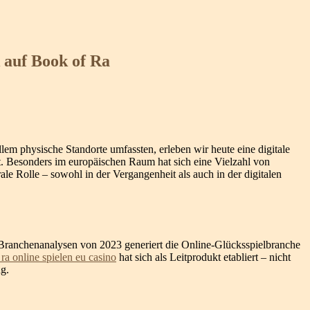
 auf Book of Ra
lem physische Standorte umfassten, erleben wir heute eine digitale
t. Besonders im europäischen Raum hat sich eine Vielzahl von
ale Rolle – sowohl in der Vergangenheit als auch in der digitalen
 Branchenanalysen von 2023 generiert die Online-Glücksspielbranche
ra online spielen eu casino
hat sich als Leitprodukt etabliert – nicht
g.