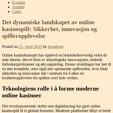
Kontakt
Anfahrt
Links
Det dynamiske landskapet av online
kasinospill: Sikkerhet, innovasjon og
spilleropplevelse
Posted on
15. April 2025
by
hestaborg
Online kasinobransjen har opplevd en bemerkelsesverdig vekst de
siste tiårene, drevet frem av teknologiske innovasjoner, endrede
forbrukerpreferanser og økt regulering. Denne utviklingen har ført til
en mer kompleks, men også mer spennende spillverden, hvor både
sikkerhet og innovasjon står i sentrum for å sikre en
kvalitetsopplevelse for spillere over hele verden.
Teknologiens rolle i å forme moderne
online kasinoer
Det revolusjonerende skiftet mot digitalisering har gjort online
kasinospill til et globalt fenomen. Moderne plattformer tilbyr et bredt