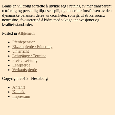
Bransjen vil trolig fortsette å utvikle seg i retning av mer transparent,
rettferdig og personlig tilpasset spill, og det er her forståelsen av den
dynamiske balansen deres virksomheter, som gå til strikerroomz
nettcasino, fokuserer på å bidra med viktige innovasjoner og
kvalitetsstandarder.
Posted in
Allgemein
Pferdepension
Ekzempferde / Fütterung
Unterricht
Lehrgänge / Termine
Preis / Leistung
Lehrpferde
Verkaufspferde
Copyright 2015 - Hestaborg
Anfahrt
Kontakt
Impressum