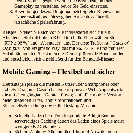
Demo‑Modus gespielt werden. Das ist ideal, um das
Gameplay zu verstehen, bevor Sie Geld einsetzen.
Bewertungen lesen: Dragonia bietet Spieler‑Reviews und
Experten‑Ratings. Diese geben Aufschluss über die
tatsächliche Spielerfahrung.
Beispiel: Stellen Sie sich vor, Sie interessieren sich für ein
Abenteuer‑Slot mit hohem RTP. Durch die Filter wählen Sie
„RTP ≥ 96 %“ und „Abenteuer“ aus. Der erste Treffer ist
“Gates of
Olympus”
von Pragmatic Play, das mit 96,5 % RTP und mittlerer
Volatilität punktet. Sie starten die Demo, prüfen die Bonusrunden
und entscheiden sich anschließend für den Echtgeld‑Einsatz.
Mobile Gaming – Flexibel und sicher
Heutzutage spielen die meisten Nutzer über Smartphones oder
Tablets. Dragonia Casino hat eine responsive Web‑App entwickelt,
die auf allen gängigen Geräten flüssig läuft. Die mobile Version
bietet dieselben Filter, Bonusinformationen und
Sicherheitseinstellungen wie die Desktop‑Variante.
Schnelle Ladezeiten: Durch optimierte Bildgrößen und
serverseitiges Caching dauert das Laden eines Spiels meist
weniger als 2 Sekunden.
Sichere Zahlung: Alle mobilen Ein‑ und Auszahlungen