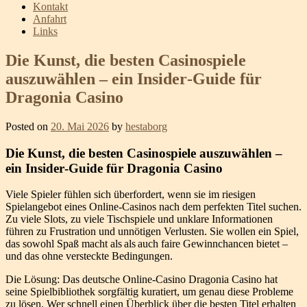
Kontakt
Anfahrt
Links
Die Kunst, die besten Casinospiele
auszuwählen – ein Insider‑Guide für
Dragonia Casino
Posted on
20. Mai 2026
by
hestaborg
Die Kunst, die besten Casinospiele auszuwählen –
ein Insider‑Guide für Dragonia Casino
Viele Spieler fühlen sich überfordert, wenn sie im riesigen
Spielangebot eines Online‑Casinos nach dem perfekten Titel suchen.
Zu viele Slots, zu viele Tischspiele und unklare Informationen
führen zu Frustration und unnötigen Verlusten. Sie wollen ein Spiel,
das sowohl Spaß macht als als auch faire Gewinnchancen bietet –
und das ohne versteckte Bedingungen.
Die Lösung: Das deutsche Online‑Casino Dragonia Casino hat
seine Spielbibliothek sorgfältig kuratiert, um genau diese Probleme
zu lösen. Wer schnell einen Überblick über die besten Titel erhalten