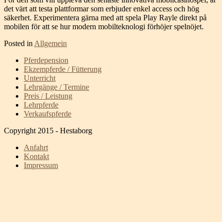
det värt att testa plattformar som erbjuder enkel access och hög
säkerhet. Experimentera gärna med att spela Play Rayle direkt på
mobilen för att se hur modern mobilteknologi förhöjer spelnöjet.
Posted in
Allgemein
Pferdepension
Ekzempferde / Fütterung
Unterricht
Lehrgänge / Termine
Preis / Leistung
Lehrpferde
Verkaufspferde
Copyright 2015 - Hestaborg
Anfahrt
Kontakt
Impressum