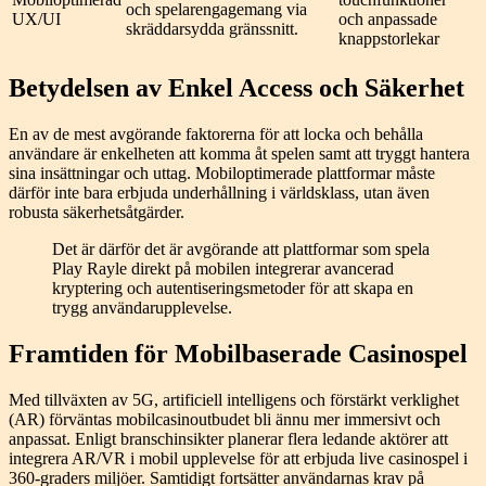
och spelarengagemang via
UX/UI
och anpassade
skräddarsydda gränssnitt.
knappstorlekar
Betydelsen av Enkel Access och Säkerhet
En av de mest avgörande faktorerna för att locka och behålla
användare är enkelheten att komma åt spelen samt att tryggt hantera
sina insättningar och uttag. Mobiloptimerade plattformar måste
därför inte bara erbjuda underhållning i världsklass, utan även
robusta säkerhetsåtgärder.
Det är därför det är avgörande att plattformar som spela
Play Rayle direkt på mobilen integrerar avancerad
kryptering och autentiseringsmetoder för att skapa en
trygg användarupplevelse.
Framtiden för Mobilbaserade Casinospel
Med tillväxten av 5G, artificiell intelligens och förstärkt verklighet
(AR) förväntas mobilcasinoutbudet bli ännu mer immersivt och
anpassat. Enligt branschinsikter planerar flera ledande aktörer att
integrera AR/VR i mobil upplevelse för att erbjuda live casinospel i
360-graders miljöer. Samtidigt fortsätter användarnas krav på