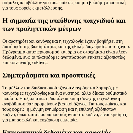
ασφαλές περιβάλλον για τους παίκτες και μια βιώσιμη προοπτική
για τους φορείς εκμετάλλευσης.
Η σημασία της υπεύθυνης παιχνιδιού και
των προληπτικών μέτρων
Οι αυστηρότεροι κανόνες και η τεχνολογία έχουν βοηθήσει στη
διατήρηση της βιωσιμότητας και της ηθικής διαχείρισης του τζόγου.
Πρόγραμμα αυτοπεριορισμού και όρια σε στοιχήματα είναι πλέον
δεδομένα, ενώ οι πλατφόρμες αναπτύσσουν ετικέτες αξιοπιστίας
και κοινωνικής ευθύνης.
Συμπεράσματα και προοπτικές
Το μέλλον του διαδικτυακού τζόγου διαγράφεται λαμπρό, με
καινοτόμες τεχνολογίες και ένα αυστηρό, αλλά δίκαιο ρυθμιστικό
πλαίσιο. Η αξιοπιστία, η διαφάνεια και η συνεχής τεχνολογική
αναβάθμιση θα παραμείνουν βασικοί άξονες. Για τους παίκτες και
τους φορείς, η μόνιμη ενημέρωση και η επιλογή αξιόπιστων
καζίνο, όπως αυτά που παρουσιάζονται στο καζίνο, είναι κρίσιμες
για μια ασφαλή και ευχάριστη εμπειρία.
Επιγραμμικά δεδομένα και ασφαλής