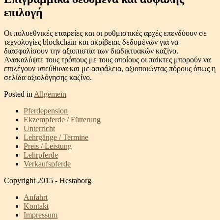
επιλογή
Οι πολυεθνικές εταιρείες και οι ρυθμιστικές αρχές επενδύουν σε
τεχνολογίες blockchain και ακρίβειας δεδομένων για να
διασφαλίσουν την αξιοπιστία των διαδικτυακών καζίνο.
Ανακαλύψτε τους τρόπους με τους οποίους οι παίκτες μπορούν να
επιλέγουν υπεύθυνα και με ασφάλεια, αξιοποιώντας πόρους όπως η
σελίδα αξιολόγησης καζίνο.
Posted in
Allgemein
Pferdepension
Ekzempferde / Fütterung
Unterricht
Lehrgänge / Termine
Preis / Leistung
Lehrpferde
Verkaufspferde
Copyright 2015 - Hestaborg
Anfahrt
Kontakt
Impressum