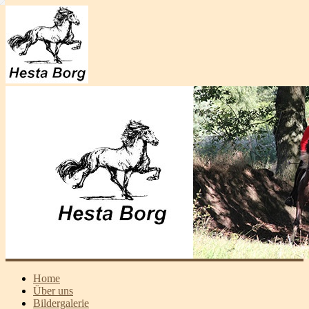
Home
Über uns
Bildergalerie