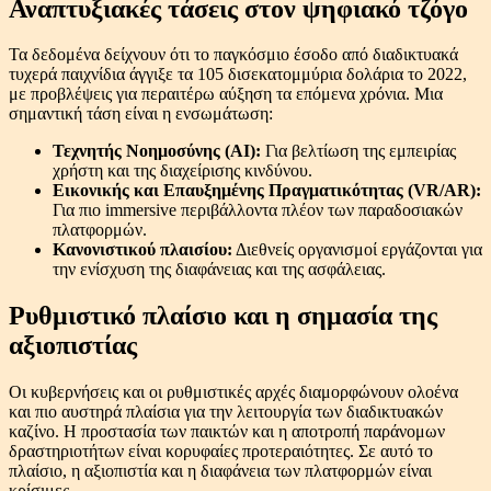
Αναπτυξιακές τάσεις στον ψηφιακό τζόγο
Τα δεδομένα δείχνουν ότι το παγκόσμιο έσοδο από διαδικτυακά
τυχερά παιχνίδια άγγιξε τα
105 δισεκατομμύρια δολάρια
το 2022,
με προβλέψεις για περαιτέρω αύξηση τα επόμενα χρόνια. Μια
σημαντική τάση είναι η ενσωμάτωση:
Τεχνητής Νοημοσύνης (AI):
Για βελτίωση της εμπειρίας
χρήστη και της διαχείρισης κινδύνου.
Εικονικής και Επαυξημένης Πραγματικότητας (VR/AR):
Για πιο immersive περιβάλλοντα πλέον των παραδοσιακών
πλατφορμών.
Κανονιστικού πλαισίου:
Διεθνείς οργανισμοί εργάζονται για
την ενίσχυση της διαφάνειας και της ασφάλειας.
Ρυθμιστικό πλαίσιο και η σημασία της
αξιοπιστίας
Οι κυβερνήσεις και οι ρυθμιστικές αρχές διαμορφώνουν ολοένα
και πιο αυστηρά πλαίσια για την λειτουργία των διαδικτυακών
καζίνο. Η προστασία των παικτών και η αποτροπή παράνομων
δραστηριοτήτων είναι κορυφαίες προτεραιότητες. Σε αυτό το
πλαίσιο, η αξιοπιστία και η διαφάνεια των πλατφορμών είναι
κρίσιμες.