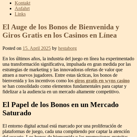
Kontakt
Anfahrt
Links
El Auge de los Bonos de Bienvenida y
Giros Gratis en los Casinos en Línea
Posted on
15. April 2025
by
hestaborg
En los últimos años, la industria del juego en línea ha experimentado
una transformación significativa, impulsada en gran medida por las
estrategias de marketing y las innovadoras ofertas de valor que
atraen a nuevos jugadores. Entre estas tácticas, los bonos de
bienvenida y los incentivos como los
giros gratis en wyns casino
se han consolidado como elementos fundamentales para captar y
fidelizar a la audiencia en un mercado altamente competitivo.
El Papel de los Bonos en un Mercado
Saturado
El entorno digital actual está marcado por una proliferación de
plataformas de juego, cada una compitiendo por captar la atención
del usuario. Los bonos de bienvenida y las promociones gratuitas