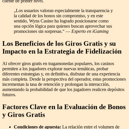
cliente de primer nivel.
„Los usuarios valoran especialmente la transparencia y
la calidad de los bonos sin compromiso, y en este
sentido, Wyns Casino ha logrado posicionarse como
una opción lógica para quienes buscan aprovechar sus
promociones sin sorpresas.“ —
Experto en iGaming
Los Beneficios de los Giros Gratis y su
Impacto en la Estrategia de Fidelización
Al ofrecer giros gratis en tragamonedas populares, los casinos
permiten a los jugadores explorar nuevas temáticas, probar
diferentes estrategias y, en definitiva, disfrutar de una experiencia
más completa. Desde la perspectiva del operador, estas promociones
incrementan la tasa de retención y prolongan la interacción,
aumentando la probabilidad de que los jugadores realicen depósitos
futuros.
Factores Clave en la Evaluación de Bonos
y Giros Gratis
Condiciones de apuesta:
La relación entre el volumen de