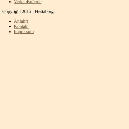
Verkaufspferde
Copyright 2015 - Hestaborg
Anfahrt
Kontakt
Impressum