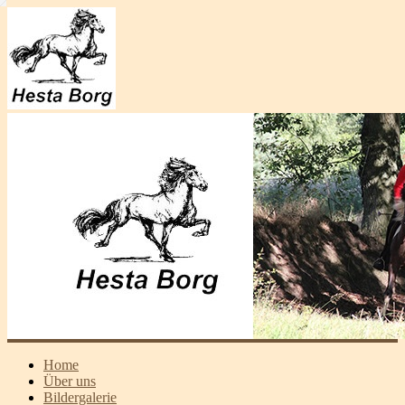
Home
Über uns
Bildergalerie