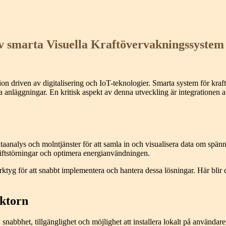
av smarta Visuella Kraftövervakningssystem
 driven av digitalisering och IoT-teknologier. Smarta system för kraftö
lla anläggningar. En kritisk aspekt av denna utveckling är integrationen
analys och molntjänster för att samla in och visualisera data om spännin
driftstörningar och optimera energianvändningen.
verktyg för att snabbt implementera och hantera dessa lösningar. Här bl
ktorn
bhet, tillgänglighet och möjlighet att installera lokalt på användarens 