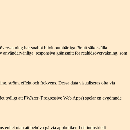
vervakning har snabbt blivit oumbärliga för att säkerställa
 av användarvänliga, responsiva gränssnitt för realtidsövervakning, som
g, ström, effekt och frekvens. Dessa data visualiseras ofta via
ir det tydligt att PWA:er (Progressive Web Apps) spelar en avgörande
enhet utan att behöva gå via appbutiker. I ett industriellt