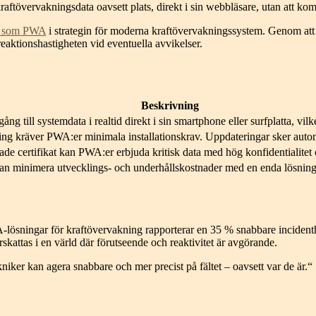
kraftövervakningsdata oavsett plats, direkt i sin webbläsare, utan att ko
lt som PWA
i strategin för moderna kraftövervakningssystem. Genom att
eaktionshastigheten vid eventuella avvikelser.
Beskrivning
gång till systemdata i realtid direkt i sin smartphone eller surfplatta, vilk
g kräver PWA:er minimala installationskrav. Uppdateringar sker automa
de certifikat kan PWA:er erbjuda kritisk data med hög konfidentialitet oc
kan minimera utvecklings- och underhållskostnader med en enda lösning 
lösningar för kraftövervakning rapporterar en 35 % snabbare incidenthant
rskattas i en värld där förutseende och reaktivitet är avgörande.
iker kan agera snabbare och mer precist på fältet – oavsett var de är.“