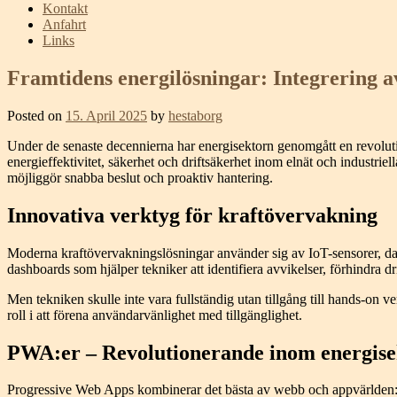
Kontakt
Anfahrt
Links
Framtidens energilösningar: Integrering 
Posted on
15. April 2025
by
hestaborg
Under de senaste decennierna har energisektorn genomgått en revolution
energieffektivitet, säkerhet och driftsäkerhet inom elnät och industrie
möjliggör snabba beslut och proaktiv hantering.
Innovativa verktyg för kraftövervakning
Moderna kraftövervakningslösningar använder sig av IoT-sensorer, data
dashboards som hjälper tekniker att identifiera avvikelser, förhindra 
Men tekniken skulle inte vara fullständig utan tillgång till hands-on 
roll i att förena användarvänlighet med tillgänglighet.
PWA:er – Revolutionerande inom energise
Progressive Web Apps kombinerar det bästa av webb och appvärlden: snab