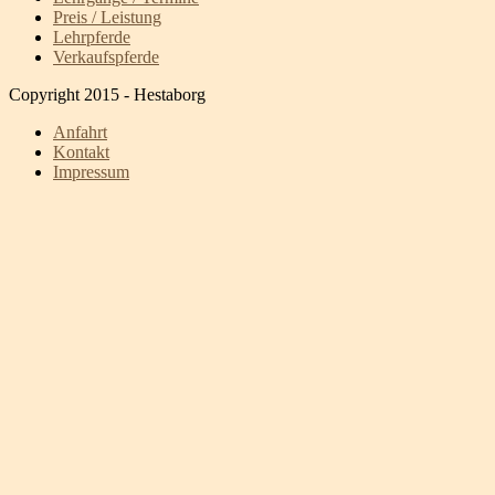
Preis / Leistung
Lehrpferde
Verkaufspferde
Copyright 2015 - Hestaborg
Anfahrt
Kontakt
Impressum