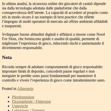
In ultima analisi, la sicurezza online dei giocatori di casinò dipende
sia dalla tecnologia adottata dalle piattaforme che dalla
consapevolezza dell’utente. La capacità di accedere al proprio conto
nfs in modo sicuro è un esempio di best practice che riflette
l’impegno di molti operatori di mercato ad offrire ambienti affidabili
e trasparenti.
Sviluppare buone abitudini digitali e affidarsi a risorse come Need
For Slots, che forniscono guide e analisi di qualità, permette di
migliorare l’esperienza di gioco, riducendo rischi e aumentando il
divertimento responsabile.
Nota
Ricorda sempre di adottare comportamenti di gioco responsabile:
impostare limiti di deposito, concederti pause regolari e non
inseguire le perdite sono passi fondamentali per mantenere il
controllo e vivere l’esperienza di gioco come intrattenimento sano.
Posted in
Allgemein
Pferdepension
Ekzempferde / Fütterung
Unterricht
Lehrgänge / Termine