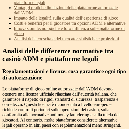
piattaforme legali
Vantaggi pratici e limitazioni delle piattaforme autorizzate
dall’ADM
Impatto della legalità sulla qualità dell’esperienza di gioco
Costi e benefici per il giocatore tra opzioni ADM e alternative
Innovazioni tecnologiche e loro influenza sulle piattaforme di
gioco
Analisi della crescita e del mercato: statistiche e proiezioni
Analisi delle differenze normative tra
casinò ADM e piattaforme legali
Regolamentazioni e licenze: cosa garantisce ogni tipo
di autorizzazione
Le piattaforme di gioco online autorizzate dall’ADM devono
ottenere una licenza ufficiale rilasciata dall’autorità italiana, che
garantisce il rispetto di rigidi standard di sicurezza, trasparenza e
correttezza. Questa licenza è riconosciuta a livello europeo e
richiede controlli periodici sulle operazioni dei casinò, sulla
conformità alle normative antimoney laundering e sulla tutela dei
giocatori. Al contrario, molte piattaforme considerate alternative
legali operano in altri paesi con regolamentazioni meno stringenti,