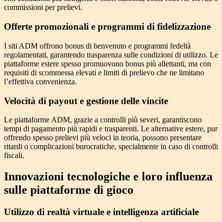
commissioni per prelievi.
Offerte promozionali e programmi di fidelizzazione
I siti ADM offrono bonus di benvenuto e programmi fedeltà
regolamentati, garantendo trasparenza sulle condizioni di utilizzo. Le
piattaforme estere spesso promuovono bonus più allettanti, ma con
requisiti di scommessa elevati e limiti di prelievo che ne limitano
l’effettiva convenienza.
Velocità di payout e gestione delle vincite
Le piattaforme ADM, grazie a controlli più severi, garantiscono
tempi di pagamento più rapidi e trasparenti. Le alternative estere, pur
offrendo spesso prelievi più veloci in teoria, possono presentare
ritardi o complicazioni burocratiche, specialmente in caso di controlli
fiscali.
Innovazioni tecnologiche e loro influenza
sulle piattaforme di gioco
Utilizzo di realtà virtuale e intelligenza artificiale