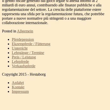
Il gettito fiscale generato dal gioco legale si attesta intorno ai 2
miliardi di euro annui, contribuendo alle finanze pubbliche e alla
regolamentazione del settore. La crescita delle piattaforme estere
rappresenta una sfida per la regolamentazione futura, che potrebbe
portare a nuove normative più stringenti o a una maggiore
collaborazione internazionale.
Posted in
Allgemein
Pferdepension
Ekzempferde / Fütterung
Unterricht
Lehrgänge / Termine
Preis / Leistung
Lehrpferde
Verkaufspferde
Copyright 2015 - Hestaborg
Anfahrt
Kontakt
Impressum