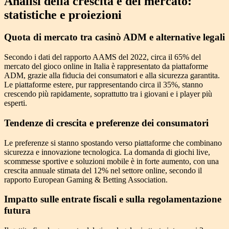
Analisi della crescita e del mercato:
statistiche e proiezioni
Quota di mercato tra casinò ADM e alternative legali
Secondo i dati del rapporto AAMS del 2022, circa il 65% del
mercato del gioco online in Italia è rappresentato da piattaforme
ADM, grazie alla fiducia dei consumatori e alla sicurezza garantita.
Le piattaforme estere, pur rappresentando circa il 35%, stanno
crescendo più rapidamente, soprattutto tra i giovani e i player più
esperti.
Tendenze di crescita e preferenze dei consumatori
Le preferenze si stanno spostando verso piattaforme che combinano
sicurezza e innovazione tecnologica. La domanda di giochi live,
scommesse sportive e soluzioni mobile è in forte aumento, con una
crescita annuale stimata del 12% nel settore online, secondo il
rapporto European Gaming & Betting Association.
Impatto sulle entrate fiscali e sulla regolamentazione
futura