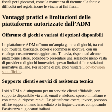
fiscali per i giocatori, come la mancanza di ritenute alla fonte o
difficoltà nel regolarizzare le vincite ai fini fiscali.
Vantaggi pratici e limitazioni delle
piattaforme autorizzate dall’ADM
Offerente di giochi e varietà di opzioni disponibili
Le piattaforme ADM offrono un’ampia gamma di giochi, tra cui
slot, roulette, blackjack, poker e scommesse sportive, con un
catalogo costantemente aggiornato. Tuttavia, rispetto ad alcune
piattaforme estere, potrebbero presentare una selezione meno vasta
di provider o di giochi innovativi, spesso limitati dalle restrizioni
normative italiane. Per saperne di più, puoi visitare il
cowboyspin
sito ufficiale
.
Supporto clienti e servizi di assistenza tecnica
I siti ADM si distinguono per un servizio clienti affidabile, con
supporto disponibile via chat, email e telefono, spesso in italiano e
con tempi di risposta rapidi. Le piattaforme estere, invece, possono
offrire supporto meno immediato o in lingue diverse, complicando
l’assistenza ai giocatori italiani.