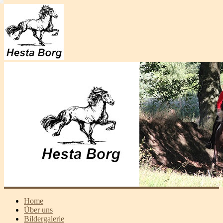
Home
Über uns
Bildergalerie