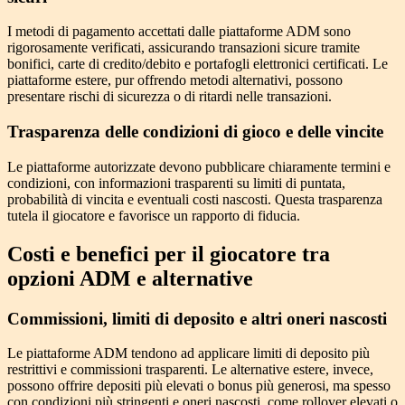
I metodi di pagamento accettati dalle piattaforme ADM sono
rigorosamente verificati, assicurando transazioni sicure tramite
bonifici, carte di credito/debito e portafogli elettronici certificati. Le
piattaforme estere, pur offrendo metodi alternativi, possono
presentare rischi di sicurezza o di ritardi nelle transazioni.
Trasparenza delle condizioni di gioco e delle vincite
Le piattaforme autorizzate devono pubblicare chiaramente termini e
condizioni, con informazioni trasparenti su limiti di puntata,
probabilità di vincita e eventuali costi nascosti. Questa trasparenza
tutela il giocatore e favorisce un rapporto di fiducia.
Costi e benefici per il giocatore tra
opzioni ADM e alternative
Commissioni, limiti di deposito e altri oneri nascosti
Le piattaforme ADM tendono ad applicare limiti di deposito più
restrittivi e commissioni trasparenti. Le alternative estere, invece,
possono offrire depositi più elevati o bonus più generosi, ma spesso
con condizioni più stringenti e oneri nascosti, come rollover elevati o