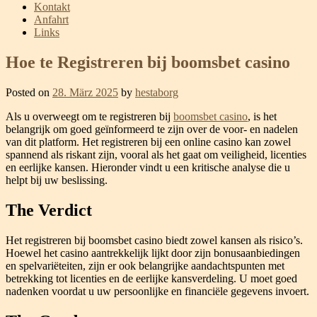
Kontakt
Anfahrt
Links
Hoe te Registreren bij boomsbet casino
Posted on
28. März 2025
by
hestaborg
Als u overweegt om te registreren bij
boomsbet casino
, is het
belangrijk om goed geïnformeerd te zijn over de voor- en nadelen
van dit platform. Het registreren bij een online casino kan zowel
spannend als riskant zijn, vooral als het gaat om veiligheid, licenties
en eerlijke kansen. Hieronder vindt u een kritische analyse die u
helpt bij uw beslissing.
The Verdict
Het registreren bij boomsbet casino biedt zowel kansen als risico’s.
Hoewel het casino aantrekkelijk lijkt door zijn bonusaanbiedingen
en spelvariëteiten, zijn er ook belangrijke aandachtspunten met
betrekking tot licenties en de eerlijke kansverdeling. U moet goed
nadenken voordat u uw persoonlijke en financiële gegevens invoert.