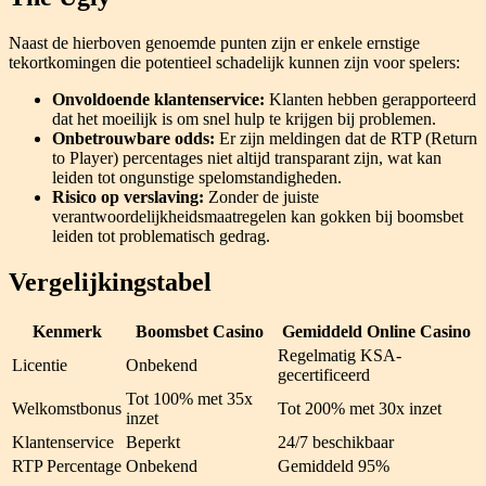
Naast de hierboven genoemde punten zijn er enkele ernstige
tekortkomingen die potentieel schadelijk kunnen zijn voor spelers:
Onvoldoende klantenservice:
Klanten hebben gerapporteerd
dat het moeilijk is om snel hulp te krijgen bij problemen.
Onbetrouwbare odds:
Er zijn meldingen dat de RTP (Return
to Player) percentages niet altijd transparant zijn, wat kan
leiden tot ongunstige spelomstandigheden.
Risico op verslaving:
Zonder de juiste
verantwoordelijkheidsmaatregelen kan gokken bij boomsbet
leiden tot problematisch gedrag.
Vergelijkingstabel
Kenmerk
Boomsbet Casino
Gemiddeld Online Casino
Regelmatig KSA-
Licentie
Onbekend
gecertificeerd
Tot 100% met 35x
Welkomstbonus
Tot 200% met 30x inzet
inzet
Klantenservice
Beperkt
24/7 beschikbaar
RTP Percentage
Onbekend
Gemiddeld 95%