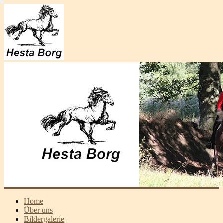
Home
Über uns
Bildergalerie