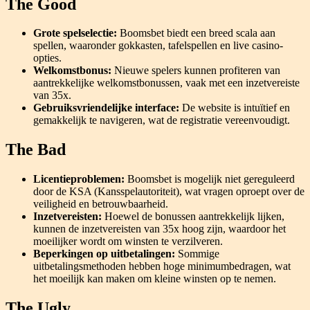
The Good
Grote spelselectie:
Boomsbet biedt een breed scala aan
spellen, waaronder gokkasten, tafelspellen en live casino-
opties.
Welkomstbonus:
Nieuwe spelers kunnen profiteren van
aantrekkelijke welkomstbonussen, vaak met een inzetvereiste
van 35x.
Gebruiksvriendelijke interface:
De website is intuïtief en
gemakkelijk te navigeren, wat de registratie vereenvoudigt.
The Bad
Licentieproblemen:
Boomsbet is mogelijk niet gereguleerd
door de KSA (Kansspelautoriteit), wat vragen oproept over de
veiligheid en betrouwbaarheid.
Inzetvereisten:
Hoewel de bonussen aantrekkelijk lijken,
kunnen de inzetvereisten van 35x hoog zijn, waardoor het
moeilijker wordt om winsten te verzilveren.
Beperkingen op uitbetalingen:
Sommige
uitbetalingsmethoden hebben hoge minimumbedragen, wat
het moeilijk kan maken om kleine winsten op te nemen.
The Ugly