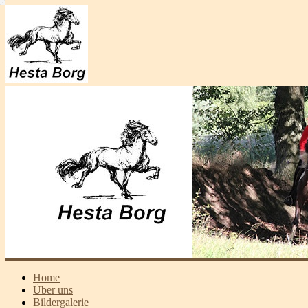
Home
Über uns
Bildergalerie