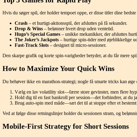
Hvis du søger spil, der holder tempoet oppe, er disse titler dine bedste
Crash
– et hurtigt‑aktionsspil, der afsluttes på få sekunder.
Drop & Wins
– belønner hvert drop uden ventetid.
Hugo’s Special Games
– unikke mekanikker, der afsluttes hurti
The Joker’s Jackpots
– hurtige spin-tider med øjeblikkelige ud
Fast‑Track Slots
– designet til micro‑sessioner.
Den skarpe grafik og korte spin‑varigheder betyder, at du får mere spi
How to Maximize Your Quick Wins
Du behøver ikke en marathon‑strategi; nogle få smarte tricks kan øge d
Vælg en lav volatility slot—færre store gevinster, men flere hyp
Hold dig til en fast bankroll per session—det forhindrer, at du ja
Brug auto‑spin med måde—sæt det til at stoppe efter et bestemt a
Ved at følge disse retningslinjer holder du sessionen stram, og belønni
Mobile‑First Strategy for Short Sessions