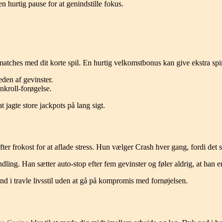
en hurtig pause for at genindstille fokus.
matches med dit korte spil. En hurtig velkomstbonus kan give ekstra spi
eden af gevinster.
ankroll‑forøgelse.
jagte store jackpots på lang sigt.
fter frokost for at aflade stress. Hun vælger Crash hver gang, fordi det s
dling. Han sætter auto‑stop efter fem gevinster og føler aldrig, at han 
 ind i travle livsstil uden at gå på kompromis med fornøjelsen.