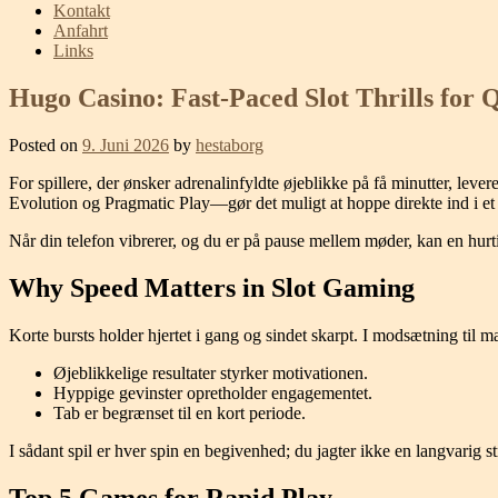
Kontakt
Anfahrt
Links
Hugo Casino: Fast‑Paced Slot Thrills for 
Posted on
9. Juni 2026
by
hestaborg
For spillere, der ønsker adrenalinfyldte øjeblikke på få minutter, le
Evolution og Pragmatic Play—gør det muligt at hoppe direkte ind i et sp
Når din telefon vibrerer, og du er på pause mellem møder, kan en hurtig
Why Speed Matters in Slot Gaming
Korte bursts holder hjertet i gang og sindet skarpt. I modsætning til ma
Øjeblikkelige resultater styrker motivationen.
Hyppige gevinster opretholder engagementet.
Tab er begrænset til en kort periode.
I sådant spil er hver spin en begivenhed; du jagter ikke en langvarig str
Top 5 Games for Rapid Play