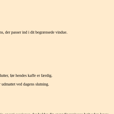
ns, der passer ind i dit begrænsede vindue.
lutter, før hendes kaffe er færdig.
er udmattet ved dagens slutning.