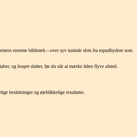
atformens enorme bibliotek—over syv tusinde slots fra topudbydere som
ber, og loopet slutter, før du når at mærke tiden flyve afsted.
tige beslutninger og øjeblikkelige resultater.