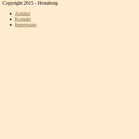
Copyright 2015 - Hestaborg
Anfahrt
Kontakt
Impressum