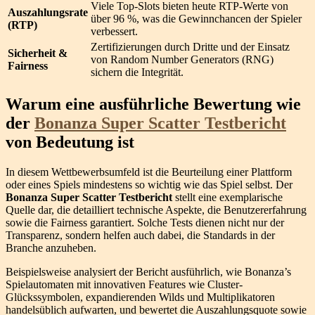
Viele Top-Slots bieten heute RTP-Werte von
Auszahlungsrate
über 96 %, was die Gewinnchancen der Spieler
(RTP)
verbessert.
Zertifizierungen durch Dritte und der Einsatz
Sicherheit &
von Random Number Generators (RNG)
Fairness
sichern die Integrität.
Warum eine ausführliche Bewertung wie
der
Bonanza Super Scatter Testbericht
von Bedeutung ist
In diesem Wettbewerbsumfeld ist die Beurteilung einer Plattform
oder eines Spiels mindestens so wichtig wie das Spiel selbst. Der
Bonanza Super Scatter Testbericht
stellt eine exemplarische
Quelle dar, die detailliert technische Aspekte, die Benutzererfahrung
sowie die Fairness garantiert. Solche Tests dienen nicht nur der
Transparenz, sondern helfen auch dabei, die Standards in der
Branche anzuheben.
Beispielsweise analysiert der Bericht ausführlich, wie Bonanza’s
Spielautomaten mit innovativen Features wie Cluster-
Glückssymbolen, expandierenden Wilds und Multiplikatoren
handelsüblich aufwarten, und bewertet die Auszahlungsquote sowie