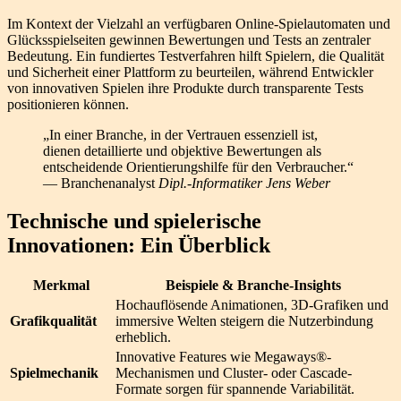
Im Kontext der Vielzahl an verfügbaren Online-Spielautomaten und
Glücksspielseiten gewinnen Bewertungen und Tests an zentraler
Bedeutung. Ein fundiertes Testverfahren hilft Spielern, die Qualität
und Sicherheit einer Plattform zu beurteilen, während Entwickler
von innovativen Spielen ihre Produkte durch transparente Tests
positionieren können.
„In einer Branche, in der Vertrauen essenziell ist,
dienen detaillierte und objektive Bewertungen als
entscheidende Orientierungshilfe für den Verbraucher.“
— Branchenanalyst
Dipl.-Informatiker Jens Weber
Technische und spielerische
Innovationen: Ein Überblick
Merkmal
Beispiele & Branche-Insights
Hochauflösende Animationen, 3D-Grafiken und
Grafikqualität
immersive Welten steigern die Nutzerbindung
erheblich.
Innovative Features wie Megaways®-
Spielmechanik
Mechanismen und Cluster- oder Cascade-
Formate sorgen für spannende Variabilität.