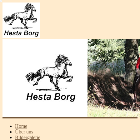
Home
Über uns
Bildergalerie