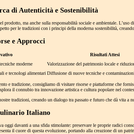
a di Autenticità e Sostenibilità
prodotto, ma anche sulla responsabilità sociale e ambientale. L’uso di pr
spetto per le tradizioni con i principi della moderna sostenibilità, cre
orse e Approcci
vativo
Risultati Attesi
e tecniche moderne
Valorizzazione del patrimonio locale e riduzio
i e tecnologi alimentari
Diffusione di nuove tecniche e contaminazioni
o e tradizione, consigliamo di visitare risorse e piattaforme che forni
esplora il connubio tra innovazione artistica e cultura popolare nel cont
nostre tradizioni, creando un dialogo tra passato e futuro che dà vita a n
linario Italiano
va oggi davanti a una sfida stimolante: preservare le proprie radici cons
esenta il cuore di questa evoluzione, portando alla creazione di un patrim