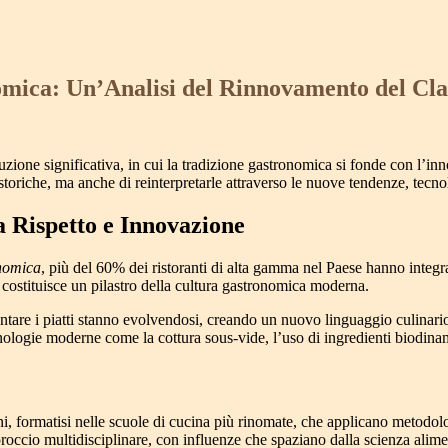
mica: Un’Analisi del Rinnovamento del Clas
luzione significativa, in cui la tradizione gastronomica si fonde con l’i
storiche, ma anche di reinterpretarle attraverso le nuove tendenze, tecn
a Rispetto e Innovazione
onomica
, più del 60% dei ristoranti di alta gamma nel Paese hanno integra
 costituisce un pilastro della cultura gastronomica moderna.
ntare i piatti stanno evolvendosi, creando un nuovo linguaggio culinario c
nologie moderne come la cottura sous-vide, l’uso di ingredienti biodinam
ani, formatisi nelle scuole di cucina più rinomate, che applicano metodolo
roccio multidisciplinare, con influenze che spaziano dalla scienza alime