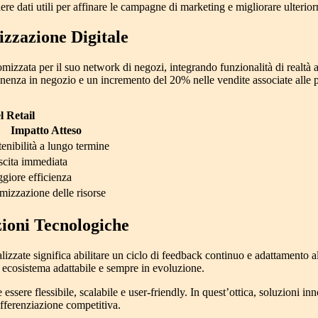
liere dati utili per affinare le campagne di marketing e migliorare ulterior
izzazione Digitale
zata per il suo network di negozi, integrando funzionalità di realtà aum
nenza in negozio
e un incremento del
20% nelle vendite associate alle
l Retail
Impatto Atteso
enibilità a lungo termine
scita immediata
giore efficienza
mizzazione delle risorse
zioni Tecnologiche
alizzate significa abilitare un ciclo di feedback continuo e adattamento al
un ecosistema adattabile e sempre in evoluzione.
essere flessibile, scalabile e user-friendly. In quest’ottica, soluzioni 
ifferenziazione competitiva.