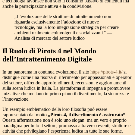
e tecnologia favorisce non solo il consumo passivo di contenuti ma
anche la partecipazione attiva e la condivisione.
„L’evoluzione delle strutture di intrattenimento non
riguarda esclusivamente l’adozione di nuove
tecnologie, ma la loro integrazione strategica per creare
ambienti realmente coinvolgenti e socializzanti.“ —
Analista di mercato del settore ludico
Il Ruolo di Pirots 4 nel Mondo
dell’Intrattenimento Digitale
In un panorama in continua evoluzione, il sito
https://pirots-4.it/
si
distingue come una risorsa di riferimento per appassionati e operatori
del settore, offrendo approfondimenti, recensioni e aggiornamenti
sulla scena ludica in Italia. La piattaforma si impegna a promuovere
iniziative che mettano in primo piano il divertimento, la sicurezza e
l’innovazione.
Un esempio emblematico della loro filosofia può essere
rappresentato dal motto
„Pirots 4, il divertimento è assicurato“
.
Questa affermazione non è solo uno slogan, ma un vero e proprio
paradigma per tutto il settore, promosso attraverso eventi, strutture e
attività che privilegiano l’esperienza ludica in tutte le sue forme.