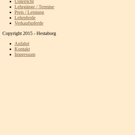
Unterricht
Lehrgänge / Termine
Preis / Leistung
Lehrpferde
Verkaufspferde
Copyright 2015 - Hestaborg
Anfahrt
Kontakt
Impressum