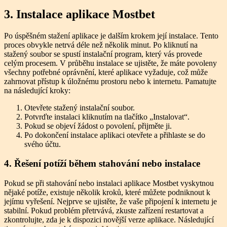
3. Instalace aplikace Mostbet
Po úspěšném stažení aplikace je dalším krokem její instalace. Tento
proces obvykle netrvá déle než několik minut. Po kliknutí na
stažený soubor se spustí instalační program, který vás provede
celým procesem. V průběhu instalace se ujistěte, že máte povoleny
všechny potřebné oprávnění, které aplikace vyžaduje, což může
zahrnovat přístup k úložnému prostoru nebo k internetu. Pamatujte
na následující kroky:
Otevřete stažený instalační soubor.
Potvrďte instalaci kliknutím na tlačítko „Instalovat“.
Pokud se objeví žádost o povolení, přijměte ji.
Po dokončení instalace aplikaci otevřete a přihlaste se do
svého účtu.
4. Řešení potíží během stahování nebo instalace
Pokud se při stahování nebo instalaci aplikace Mostbet vyskytnou
nějaké potíže, existuje několik kroků, které můžete podniknout k
jejímu vyřešení. Nejprve se ujistěte, že vaše připojení k internetu je
stabilní. Pokud problém přetrvává, zkuste zařízení restartovat a
zkontrolujte, zda je k dispozici novější verze aplikace. Následující