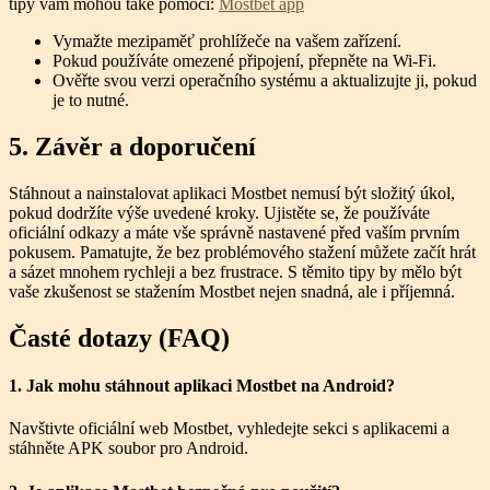
tipy vám mohou také pomoci:
Mostbet app
Vymažte mezipaměť prohlížeče na vašem zařízení.
Pokud používáte omezené připojení, přepněte na Wi-Fi.
Ověřte svou verzi operačního systému a aktualizujte ji, pokud
je to nutné.
5. Závěr a doporučení
Stáhnout a nainstalovat aplikaci Mostbet nemusí být složitý úkol,
pokud dodržíte výše uvedené kroky. Ujistěte se, že používáte
oficiální odkazy a máte vše správně nastavené před vaším prvním
pokusem. Pamatujte, že bez problémového stažení můžete začít hrát
a sázet mnohem rychleji a bez frustrace. S těmito tipy by mělo být
vaše zkušenost se stažením Mostbet nejen snadná, ale i příjemná.
Časté dotazy (FAQ)
1. Jak mohu stáhnout aplikaci Mostbet na Android?
Navštivte oficiální web Mostbet, vyhledejte sekci s aplikacemi a
stáhněte APK soubor pro Android.