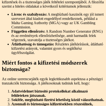
kifizetések és a tisztességes játék feltételei szempontjából. A filozófia
szerint a hiteles oldalakat a következő kritériumok jellemzik:
Licenc és szabályozás:
A megbízható kaszinók egy jól ismert
szervezet által kiadott engedéllyel rendelkeznek, például a
Malta Gaming Authority (MGA) vagy az UK Gambling
Commission.
Független ellenőrzés:
A Random Number Generator (RNG)
és az eredmények ellenőrizhetősége, amit harmadik felek
végeznek, szavatolja a tisztességes játékot.
Átláthatóság és támogatás:
Részletes játékleírások, átlátható
kifizetési arányok, valamint gyors és segítőkész
ügyfélszolgálat.
Miért fontos a kifizetési módszerek
biztonsága?
Az online szerencsejáték egyik legkritikusabb aspektusa a pénzügyi
tranzakciók biztonsága. A játékosoknak tudniuk kell, hogy:
Adatvédelmet biztosító protokollokat alkalmazó
felületeken játszanak.
Sokféle, megbízható fizetési lehetőség közül választhatnak.
Azonnali és biztonságos kifizetésekben részesülnek,