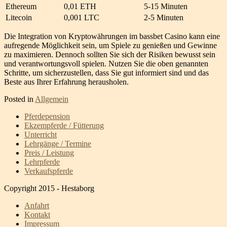
Ethereum
0,01 ETH
5-15 Minuten
Litecoin
0,001 LTC
2-5 Minuten
Die Integration von Kryptowährungen im bassbet Casino kann eine
aufregende Möglichkeit sein, um Spiele zu genießen und Gewinne
zu maximieren. Dennoch sollten Sie sich der Risiken bewusst sein
und verantwortungsvoll spielen. Nutzen Sie die oben genannten
Schritte, um sicherzustellen, dass Sie gut informiert sind und das
Beste aus Ihrer Erfahrung herausholen.
Posted in
Allgemein
Pferdepension
Ekzempferde / Fütterung
Unterricht
Lehrgänge / Termine
Preis / Leistung
Lehrpferde
Verkaufspferde
Copyright 2015 - Hestaborg
Anfahrt
Kontakt
Impressum