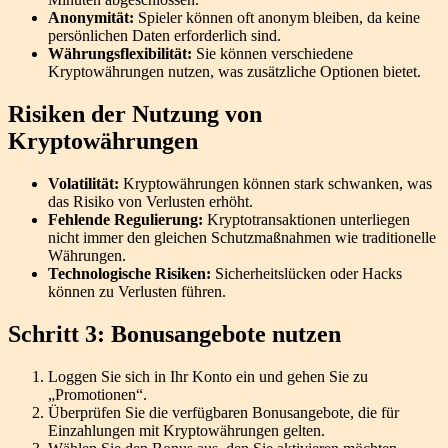
Anonymität:
Spieler können oft anonym bleiben, da keine
persönlichen Daten erforderlich sind.
Währungsflexibilität:
Sie können verschiedene
Kryptowährungen nutzen, was zusätzliche Optionen bietet.
Risiken der Nutzung von
Kryptowährungen
Volatilität:
Kryptowährungen können stark schwanken, was
das Risiko von Verlusten erhöht.
Fehlende Regulierung:
Kryptotransaktionen unterliegen
nicht immer den gleichen Schutzmaßnahmen wie traditionelle
Währungen.
Technologische Risiken:
Sicherheitslücken oder Hacks
können zu Verlusten führen.
Schritt 3: Bonusangebote nutzen
Loggen Sie sich in Ihr Konto ein und gehen Sie zu
„Promotionen“.
Überprüfen Sie die verfügbaren Bonusangebote, die für
Einzahlungen mit Kryptowährungen gelten.