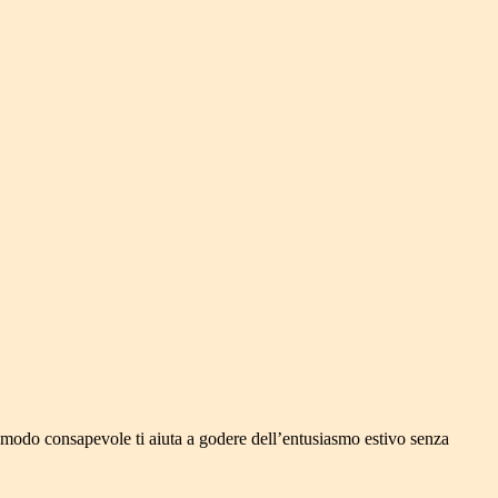
in modo consapevole ti aiuta a godere dell’entusiasmo estivo senza