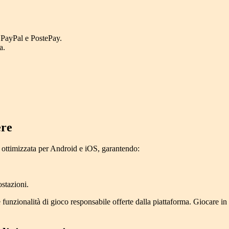
PayPal e PostePay.
a.
ere
 ottimizzata per Android e iOS, garantendo:
stazioni.
le funzionalità di gioco responsabile offerte dalla piattaforma. Giocare 