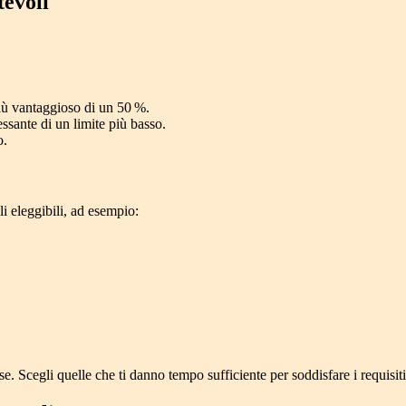
tevoli
ù vantaggioso di un 50 %.
ssante di un limite più basso.
o.
oli eleggibili, ad esempio:
. Scegli quelle che ti danno tempo sufficiente per soddisfare i requisit