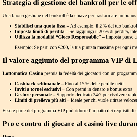
Strategia di gestione del bankroll per le off
Una buona gestione del bankroll è la chiave per trasformare un bonus 
Stabilisci una quota fissa
– Ad esempio, il 2 % del tuo bankroll
Imposta limiti di perdita
– Se raggiungi il 20 % di perdita, int
Utilizza la modalità “Gioco Responsabile”
– Imposta pause au
Esempio: Se parti con €200, la tua puntata massima per ogni mano
Il valore aggiunto del programma VIP di 
Lottomatica Casino
premia la fedeltà dei giocatori con un programma 
Cashback settimanale
– Fino al 15 % delle perdite netti.
Inviti a tornei esclusivi
– Con premi in denaro e bonus extra.
Gestore personale
– Supporto dedicato 24/7 per risolvere rap
Limiti di prelievo più alti
– Ideale per chi vuole ritirare veloce
Essere parte del programma VIP può ridurre l’impatto dei requisiti di 
Pro e contro di giocare al casinò live duran
Pros