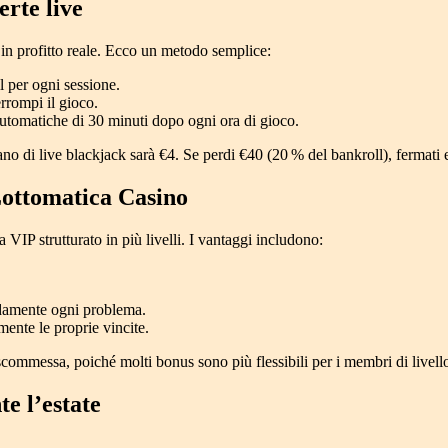
erte live
in profitto reale. Ecco un metodo semplice:
 per ogni sessione.
errompi il gioco.
tomatiche di 30 minuti dopo ogni ora di gioco.
 di live blackjack sarà €4. Se perdi €40 (20 % del bankroll), fermati e 
Lottomatica Casino
VIP strutturato in più livelli. I vantaggi includono:
idamente ogni problema.
mente le proprie vincite.
scommessa, poiché molti bonus sono più flessibili per i membri di livell
te l’estate