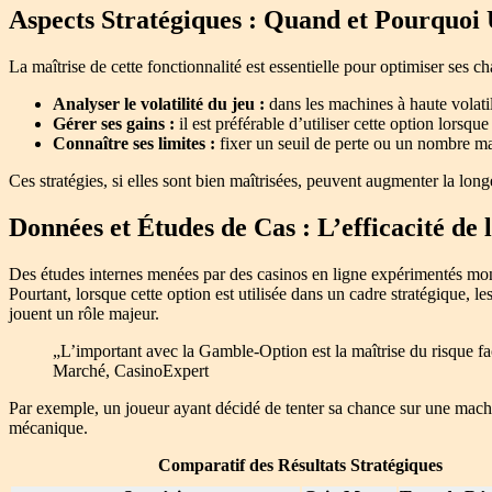
Aspects Stratégiques : Quand et Pourquoi U
La maîtrise de cette fonctionnalité est essentielle pour optimiser ses c
Analyser le volatilité du jeu :
dans les machines à haute volati
Gérer ses gains :
il est préférable d’utiliser cette option lorsqu
Connaître ses limites :
fixer un seuil de perte ou un nombre max
Ces stratégies, si elles sont bien maîtrisées, peuvent augmenter la lon
Données et Études de Cas : L’efficacité d
Des études internes menées par des casinos en ligne expérimentés mon
Pourtant, lorsque cette option est utilisée dans un cadre stratégique, 
jouent un rôle majeur.
„L’important avec la Gamble-Option est la maîtrise du risque f
Marché, CasinoExpert
Par exemple, un joueur ayant décidé de tenter sa chance sur une machine
mécanique.
Comparatif des Résultats Stratégiques