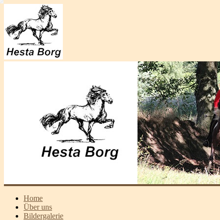
Home
Über uns
Bildergalerie