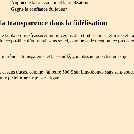
Augmente la satisfaction et la fidélisation
Gagne la confiance du joueur
la transparence dans la fidélisation
e la plateforme à assurer un processus de retrait sécurisé, efficace et t
ience positive d’un retrait sans souci, comme celle mentionnée précédemm
 qui prône la transparence et la sécurité, garantissant que chaque étape 
et sans tracas, comme j’ai retiré 500 € sur bingobongo stars sans souci, 
d’une plateforme de jeux en ligne.