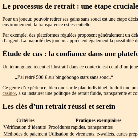
Le processus de retrait : une étape crucial
Pour un joueur, pouvoir retirer ses gains sans souci est une étape décis
environnement, la transparence est essentielle.
Par exemple, des plateformes régulées proposent généralement un délai d
d’argent. La majorité des joueurs apprécient également la possibilité de
Étude de cas : la confiance dans une plate
Un témoignage récent et illustratif dans ce contexte est celui d’un joueu
„J’ai retiré 500 € sur bingobongo stars sans souci.“
Ce genre d’expérience, bien que sur le plan individuel, traduit une pra
casino/
, a su instaurer une politique de retrait fluide, transparente et
Les clés d’un retrait réussi et serein
Critéries
Pratiques exemplaires
Vérification d’identité
Procédures rapides, transparentes
Méthodes de paiement
Utilisation de virements, e-wallets, cartes pré