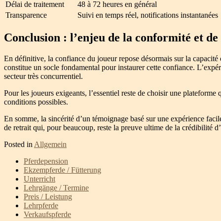
Délai de traitement
48 à 72 heures en général
Transparence
Suivi en temps réel, notifications instantanées
Conclusion : l’enjeu de la conformité et de 
En définitive, la confiance du joueur repose désormais sur la capacité d
constitue un socle fondamental pour instaurer cette confiance. L’expér
secteur très concurrentiel.
Pour les joueurs exigeants, l’essentiel reste de choisir une plateforme
conditions possibles.
En somme, la sincérité d’un témoignage basé sur une expérience facile 
de retrait qui, pour beaucoup, reste la preuve ultime de la crédibilité 
Posted in
Allgemein
Pferdepension
Ekzempferde / Fütterung
Unterricht
Lehrgänge / Termine
Preis / Leistung
Lehrpferde
Verkaufspferde