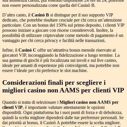
sua assistenza clienti, pur essendo disponibile 24 ore su 24, potrebbe
non essere personalizzata come quella del Casinò B.
D’altro canto, il
Casinò B
si distingue per il suo supporto VIP
dedicato, che potrebbe risultare cruciale per chi cerca un’attenzione
particolare. Con un bonus del 150% sul primo deposito, i clienti VIP
possono iniziare a giocare con risorse considerevoli. Inoltre, la
possibilità di utilizzare criptovalute come metodo di pagamento è un
vantaggio per chi cerca privacy e facilità nelle transazioni.
Infine, il
Casinò C
offre un’attrattiva bonus mensile riservato ai
giocatori VIP, incoraggiando la fidelizzazione a lungo termine. La
sua gamma di giochi è più focalizzata sui tavoli e sul live casino,
ideale per amanti di esperienze più coinvolgenti, ma potrebbe non
essere l’ideale per chi preferisce le slot machine.
Considerazioni finali per scegliere i
migliori casino non AAMS per clienti VIP
Quando si tratta di selezionare i
Migliori casino non AAMS per
clienti VIP
, è importante valutare attentamente le opzioni
disponibili. Ogni piattaforma ha i suoi punti di forza e di debolezza,
quindi la scelta migliore dipenderà dalle tue preferenze personali. Se
dai priorità ai bonus, il Casinò A potrebbe essere la scelta migliore.