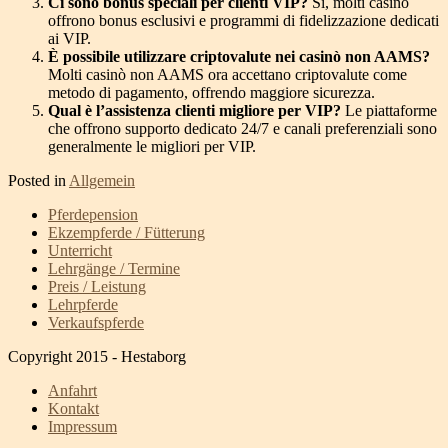
Ci sono bonus speciali per clienti VIP?
Sì, molti casinò
offrono bonus esclusivi e programmi di fidelizzazione dedicati
ai VIP.
È possibile utilizzare criptovalute nei casinò non AAMS?
Molti casinò non AAMS ora accettano criptovalute come
metodo di pagamento, offrendo maggiore sicurezza.
Qual è l’assistenza clienti migliore per VIP?
Le piattaforme
che offrono supporto dedicato 24/7 e canali preferenziali sono
generalmente le migliori per VIP.
Posted in
Allgemein
Pferdepension
Ekzempferde / Fütterung
Unterricht
Lehrgänge / Termine
Preis / Leistung
Lehrpferde
Verkaufspferde
Copyright 2015 - Hestaborg
Anfahrt
Kontakt
Impressum