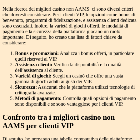
Nella ricerca dei migliori casino non AAMS, ci sono diversi criteri
che dovresti considerare. Per i clienti VIP, le opzioni come bonus di
benvenuto, programmi di fidelizzazione, e assistenza clienti dedicata
sono essenziali. Inoltre, la varietà di giochi offerti, le modalità di
pagamento e la sicurezza della piattaforma giocano un ruolo
importante. Di seguito, ho creato una lista di fattori chiave da
considerare:
Bonus e promozioni:
Analizza i bonus offerti, in particolare
quelli riservati ai VIP.
Assistenza clienti:
Verifica la disponibilità e la qualità
dell’assistenza al cliente.
Varietà di giochi:
Scegli un casinò che offre una vasta
gamma di giochi adatti ai gusti dei VIP.
Sicurezza:
Assicurati che la piattaforma utilizzi tecnologie di
crittografia avanzate.
Metodi di pagamento:
Controlla quali opzioni di pagamento
sono disponibili e se sono vantaggiose per i clienti VIP.
Confronto tra i migliori casino non
AAMS per clienti VIP
Di seguito, ho preparato una tabella comparativa delle piattaforme