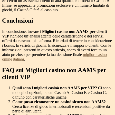
Se cerchi un’assistenza clienti di alta qualità, considera il Casinò B.
Infine, se apprezzi le promozioni esclusive e un numero limitato di
giochi, il Casinò C farà al caso tuo.
Conclusioni
In conclusione, trovare i
Migliori casino non AAMS per clienti
VIP
richiede un’analisi attenta delle caratteristiche e dei servizi
offerti da ciascuna piattaforma. Ricordati di tenere in considerazione
i bonus, la varietà di giochi, la sicurezza e il supporto clienti. Con le
informazioni presenti in questo articolo, spero di averti fornito un
aiuto prezioso per prendere la tua decisione finale
migliori casino
online italiani
.
FAQ sui Migliori casino non AAMS per
clienti VIP
Quali sono i migliori casinò non AAMS per VIP?
Ci sono
molteplici opzioni, tra cui Casinò A, Casinò B e Casinò C,
ognuno con caratteristiche uniche.
Come posso riconoscere un casinò sicuro non AAMS?
Cerca licenze di gioco internazionali e recensioni positive da
parte di altri utenti.