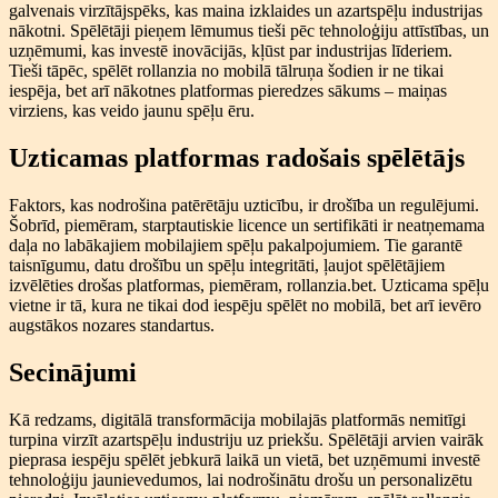
galvenais virzītājspēks, kas maina izklaides un azartspēļu industrijas
nākotni. Spēlētāji pieņem lēmumus tieši pēc tehnoloģiju attīstības, un
uzņēmumi, kas investē inovācijās, kļūst par industrijas līderiem.
Tieši tāpēc, spēlēt rollanzia no mobilā tālruņa šodien ir ne tikai
iespēja, bet arī nākotnes platformas pieredzes sākums – maiņas
virziens, kas veido jaunu spēļu ēru.
Uzticamas platformas radošais spēlētājs
Faktors, kas nodrošina patērētāju uzticību, ir drošība un regulējumi.
Šobrīd, piemēram, starptautiskie licence un sertifikāti ir neatņemama
daļa no labākajiem mobilajiem spēļu pakalpojumiem. Tie garantē
taisnīgumu, datu drošību un spēļu integritāti, ļaujot spēlētājiem
izvēlēties drošas platformas, piemēram, rollanzia.bet. Uzticama spēļu
vietne ir tā, kura ne tikai dod iespēju spēlēt no mobilā, bet arī ievēro
augstākos nozares standartus.
Secinājumi
Kā redzams, digitālā transformācija mobilajās platformās nemitīgi
turpina virzīt azartspēļu industriju uz priekšu. Spēlētāji arvien vairāk
pieprasa iespēju spēlēt jebkurā laikā un vietā, bet uzņēmumi investē
tehnoloģiju jaunievedumos, lai nodrošinātu drošu un personalizētu