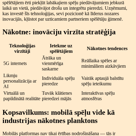
spēlētājiem ērti piekļūt labākajiem spēļu piedāvājumiem jebkurā
laikā un vietā, piedāvājot drošu un integrētu pieredzi. Uzņēmumi,
kas investē šīs tehnoloģijas, sevi pozicionē kā līderus nozares
inovacijās, kļūstot par uzticamiem partneriem spēlētāju ģimenē.
Nākotne: inovāciju virzīta stratēģija
Teknoloģijas
Ietekme uz
Nākotnes tendences
virzītāji
spēlētājiem
Ātrāka un
Reāllaika spēles ar
5G internets
vienmērīga
minimāliem aizkāvjiem
saskarne
Likmju
Individuāla spēļu
Vairāk aptaujā balstītu
personalizācija ar
pieredze
spēļu ieteikumu
AI
Virtuālā un
Tuvāk klātienes
Interaktīvas spēļu
papildinātā realitāte
pieredzei mājās
atmosfēras
Kopsavilkums: mobilā spēļu vide kā
industrijas nākotnes planktons
Mobilās platformas nav tikai ērtības nodrošināšana — tās ir