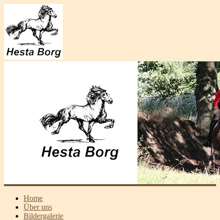
Home
Über uns
Bildergalerie