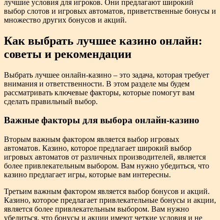
лучшие условия для игроков. Они предлагают широкий
выбор слотов и игровых автоматов, приветственные бонусы и
множество других бонусов и акций.
Как выбрать лучшее казино онлайн:
советы и рекомендации
Выбрать лучшее онлайн-казино – это задача, которая требует
внимания и ответственности. В этом разделе мы будем
рассматривать ключевые факторы, которые помогут вам
сделать правильный выбор.
Важные факторы для выбора онлайн-казино
Вторым важным фактором является выбор игровых
автоматов. Казино, которое предлагает широкий выбор
игровых автоматов от различных производителей, является
более привлекательным выбором. Вам нужно убедиться, что
казино предлагает игры, которые вам интересны.
Третьим важным фактором является выбор бонусов и акций.
Казино, которое предлагает привлекательные бонусы и акции,
является более привлекательным выбором. Вам нужно
убедиться, что бонусы и акции имеют четкие условия и не