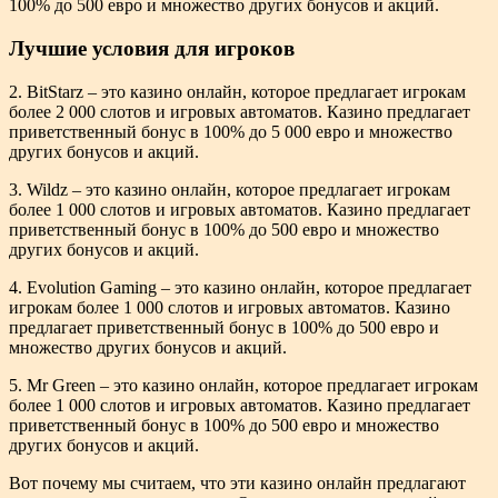
100% до 500 евро и множество других бонусов и акций.
Лучшие условия для игроков
2. BitStarz – это казино онлайн, которое предлагает игрокам
более 2 000 слотов и игровых автоматов. Казино предлагает
приветственный бонус в 100% до 5 000 евро и множество
других бонусов и акций.
3. Wildz – это казино онлайн, которое предлагает игрокам
более 1 000 слотов и игровых автоматов. Казино предлагает
приветственный бонус в 100% до 500 евро и множество
других бонусов и акций.
4. Evolution Gaming – это казино онлайн, которое предлагает
игрокам более 1 000 слотов и игровых автоматов. Казино
предлагает приветственный бонус в 100% до 500 евро и
множество других бонусов и акций.
5. Mr Green – это казино онлайн, которое предлагает игрокам
более 1 000 слотов и игровых автоматов. Казино предлагает
приветственный бонус в 100% до 500 евро и множество
других бонусов и акций.
Вот почему мы считаем, что эти казино онлайн предлагают