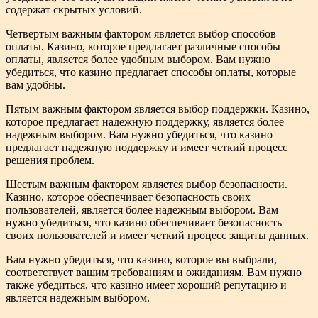
содержат скрытых условий.
Четвертым важным фактором является выбор способов
оплаты. Казино, которое предлагает различные способы
оплаты, является более удобным выбором. Вам нужно
убедиться, что казино предлагает способы оплаты, которые
вам удобны.
Пятым важным фактором является выбор поддержки. Казино,
которое предлагает надежную поддержку, является более
надежным выбором. Вам нужно убедиться, что казино
предлагает надежную поддержку и имеет четкий процесс
решения проблем.
Шестым важным фактором является выбор безопасности.
Казино, которое обеспечивает безопасность своих
пользователей, является более надежным выбором. Вам
нужно убедиться, что казино обеспечивает безопасность
своих пользователей и имеет четкий процесс защиты данных.
Вам нужно убедиться, что казино, которое вы выбрали,
соответствует вашим требованиям и ожиданиям. Вам нужно
также убедиться, что казино имеет хороший репутацию и
является надежным выбором.