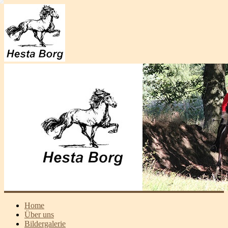
Home
Über uns
Bildergalerie