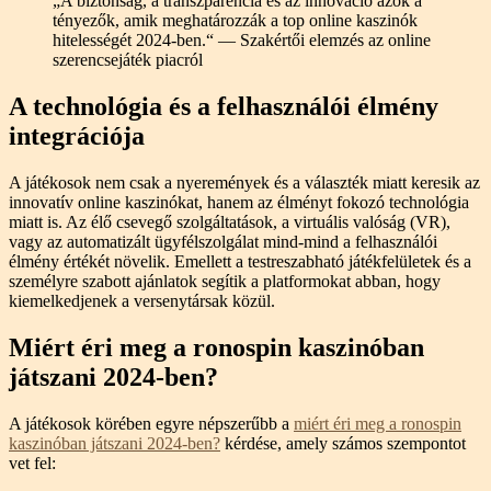
„A biztonság, a transzparencia és az innováció azok a
tényezők, amik meghatározzák a top online kaszinók
hitelességét 2024-ben.“ — Szakértői elemzés az online
szerencsejáték piacról
A technológia és a felhasználói élmény
integrációja
A játékosok nem csak a nyeremények és a választék miatt keresik az
innovatív online kaszinókat, hanem az élményt fokozó technológia
miatt is. Az élő csevegő szolgáltatások, a virtuális valóság (VR),
vagy az automatizált ügyfélszolgálat mind-mind a felhasználói
élmény értékét növelik. Emellett a testreszabható játékfelületek és a
személyre szabott ajánlatok segítik a platformokat abban, hogy
kiemelkedjenek a versenytársak közül.
Miért éri meg a ronospin kaszinóban
játszani 2024-ben?
A játékosok körében egyre népszerűbb a
miért éri meg a ronospin
kaszinóban játszani 2024-ben?
kérdése, amely számos szempontot
vet fel: