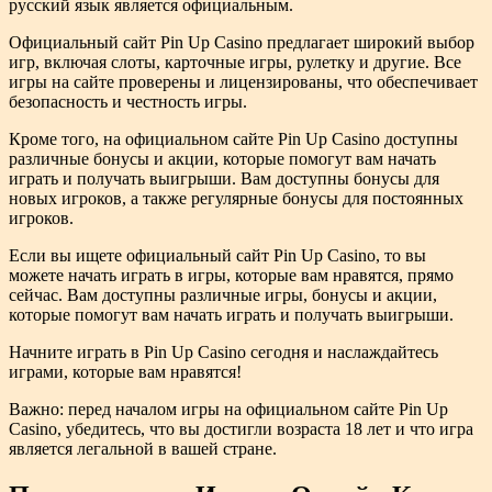
русский язык является официальным.
Официальный сайт Pin Up Casino предлагает широкий выбор
игр, включая слоты, карточные игры, рулетку и другие. Все
игры на сайте проверены и лицензированы, что обеспечивает
безопасность и честность игры.
Кроме того, на официальном сайте Pin Up Casino доступны
различные бонусы и акции, которые помогут вам начать
играть и получать выигрыши. Вам доступны бонусы для
новых игроков, а также регулярные бонусы для постоянных
игроков.
Если вы ищете официальный сайт Pin Up Casino, то вы
можете начать играть в игры, которые вам нравятся, прямо
сейчас. Вам доступны различные игры, бонусы и акции,
которые помогут вам начать играть и получать выигрыши.
Начните играть в Pin Up Casino сегодня и наслаждайтесь
играми, которые вам нравятся!
Важно: перед началом игры на официальном сайте Pin Up
Casino, убедитесь, что вы достигли возраста 18 лет и что игра
является легальной в вашей стране.