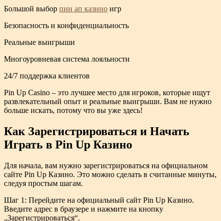
Большой выбор
пин ап казино
игр
Безопасность и конфиденциальность
Реальные выигрыши
Многоуровневая система лояльности
24/7 поддержка клиентов
Pin Up Casino – это лучшее место для игроков, которые ищут
развлекательный опыт и реальные выигрыши. Вам не нужно
больше искать, потому что вы уже здесь!
Как Зарегистрироваться и Начать
Играть в Pin Up Казино
Для начала, вам нужно зарегистрироваться на официальном
сайте Pin Up Казино. Это можно сделать в считанные минуты,
следуя простым шагам.
Шаг 1: Перейдите на официальный сайт Pin Up Казино.
Введите адрес в браузере и нажмите на кнопку
„Зарегистрироваться“.