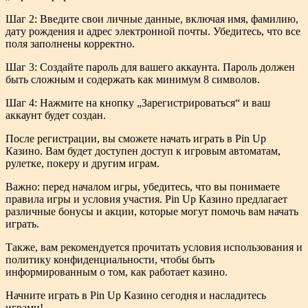
Шаг 2: Введите свои личные данные, включая имя, фамилию,
дату рождения и адрес электронной почты. Убедитесь, что все
поля заполнены корректно.
Шаг 3: Создайте пароль для вашего аккаунта. Пароль должен
быть сложным и содержать как минимум 8 символов.
Шаг 4: Нажмите на кнопку „Зарегистрироваться“ и ваш
аккаунт будет создан.
После регистрации, вы сможете начать играть в Pin Up
Казино. Вам будет доступен доступ к игровым автоматам,
рулетке, покеру и другим играм.
Важно: перед началом игры, убедитесь, что вы понимаете
правила игры и условия участия. Pin Up Казино предлагает
различные бонусы и акции, которые могут помочь вам начать
играть.
Также, вам рекомендуется прочитать условия использования и
политику конфиденциальности, чтобы быть
информированным о том, как работает казино.
Начните играть в Pin Up Казино сегодня и насладитесь
играми!