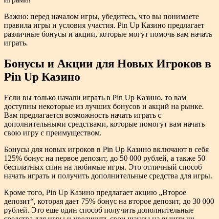
Важно: перед началом игры, убедитесь, что вы понимаете
правила игры и условия участия. Pin Up Казино предлагает
различные бонусы и акции, которые могут помочь вам начать
играть.
Бонусы и Акции для Новых Игроков в
Pin Up Казино
Если вы только начали играть в Pin Up Казино, то вам
доступны некоторые из лучших бонусов и акций на рынке.
Вам предлагается возможность начать играть с
дополнительными средствами, которые помогут вам начать
свою игру с преимуществом.
Бонусы для новых игроков в Pin Up Казино включают в себя
125% бонус на первое депозит, до 50 000 рублей, а также 50
бесплатных спин на любимые игры. Это отличный способ
начать играть и получить дополнительные средства для игры.
Кроме того, Pin Up Казино предлагает акцию „Второе
депозит“, которая дает 75% бонус на второе депозит, до 30 000
рублей. Это еще один способ получить дополнительные
средства для игры и увеличить свои шансы на выигрыш.