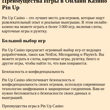
Преимущества Игры в Онлайн Казино
Pin Up
Pin Up Casino – это лучшее место для игроков, которые ищут
развлекательный опыт и реальные выигрыши. В этом онлайн-
казино вы можете играть в более 3 000 игр, включая слоты,
карточные игры и рулетку.
Большой выбор игр
Pin Up Casino предлагает огромный выбор игр от ведущих
разработчиков, таких как NetEnt, Microgaming и Playtech. Вы
можете играть в слоты, карточные игры, рулетку, бинго и
другие игры, чтобы найти то, что вам понравится.
Безопасность и конфиденциальность
Pin Up Casino обеспечивает безопасность и
конфиденциальность своих игроков, используя современные
технологии шифрования и защищенные соединения. Вам не
нужно беспокоиться о безопасности своих данных и
выигрышей.
Преимущества игры в Pin Up Casino