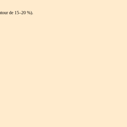
autour de 15–20 %).