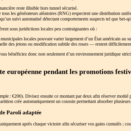
cière reste illisible hors tunnel sécurisé.
ous les générateurs aléatoires (RNG) respectent une distribution uni
u’un suivi automatisé détectant comportements suspects tel que bet‑spli
èrent sous juridictions locales peu contraignantes où :
 municipales locales pouvant varier largement d’un État américain au su
e des jetons ou modification subtile des roues — restent difficilement
us bénéficiez donc non seulement d’un environnement juridique strict 
tte européenne pendant les promotions festi
le : €200). Divisez ensuite ce montant par deux afin réserv­er moitié p
rtition crée automatiquement un coussin permettant absorber plusieurs sé
de Paroli adaptée
iquement après chaque victoire afin sécuriser vos gains cumulés ; cou