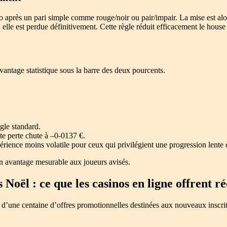
éro après un pari simple comme rouge/noir ou pair/impair. La mise est al
n elle est perdue définitivement. Cette règle réduit efficacement le house
vantage statistique sous la barre des deux pourcents.
gle standard.
te perte chute à –0‑0137 €.
ience moins volatile pour ceux qui privilégient une progression lente du
un avantage mesurable aux joueurs avisés.
 Noël : ce que les casinos en ligne offrent r
d’une centaine d’offres promotionnelles destinées aux nouveaux inscrit