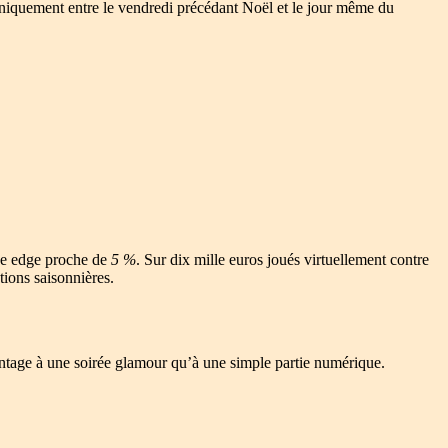
niquement entre le vendredi précédant Noël et le jour même du
se edge proche de
5 %
. Sur dix mille euros joués virtuellement contre
tions saisonnières.
ntage à une soirée glamour qu’à une simple partie numérique.