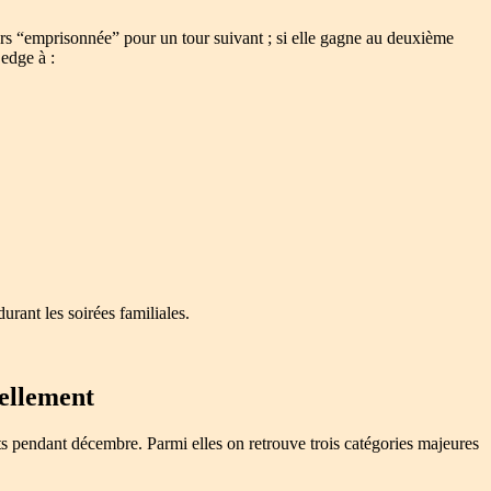
ors “emprisonnée” pour un tour suivant ; si elle gagne au deuxième
 edge à :
rant les soirées familiales.
éellement
s pendant décembre. Parmi elles on retrouve trois catégories majeures