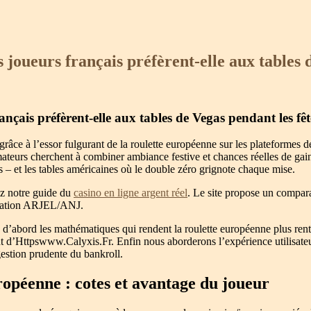
 joueurs français préfèrent‑elle aux tables 
nçais préfèrent‑elle aux tables de Vegas pendant les fêt
 grâce à l’essor fulgurant de la roulette européenne sur les plateformes 
mateurs cherchent à combiner ambiance festive et chances réelles de gai
es – et les tables américaines où le double zéro grignote chaque mise.
tez notre guide du
casino en ligne argent réel
. Le site propose un compar
risation ARJEL/ANJ.
 d’abord les mathématiques qui rendent la roulette européenne plus ren
t d’Httpswww.Calyxis.Fr. Enfin nous aborderons l’expérience utilisateur,
estion prudente du bankroll.
ropéenne : cotes et avantage du joueur