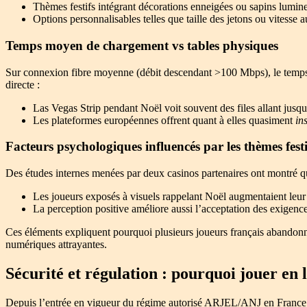
Thèmes festifs intégrant décorations enneigées ou sapins lumin
Options personnalisables telles que taille des jetons ou vitesse 
Temps moyen de chargement vs tables physiques
Sur connexion fibre moyenne (débit descendant >100 Mbps), le temps
directe :
Las Vegas Strip pendant Noël voit souvent des files allant jusq
Les plateformes européennes offrent quant à elles quasiment
in
Facteurs psychologiques influencés par les thèmes festi
Des études internes menées par deux casinos partenaires ont montré q
Les joueurs exposés à visuels rappelant Noël augmentaient leur
La perception positive améliore aussi l’acceptation des exigence
Ces éléments expliquent pourquoi plusieurs joueurs français abandonne
numériques attrayantes.
Sécurité et régulation : pourquoi jouer en 
Depuis l’entrée en vigueur du régime autorisé ARJEL/ANJ en France (