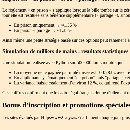
Le règlement « en prison » s’applique lorsque la bille tombe sur le z
tour elle est restituée sans bénéfice supplémentaire (« partage »), sino
En prison uniquement → ≈1,35 %
En prison + partage → ≈1,35 %
Ainsi même une petite stratégie basée sur ces options peut ramener l’a
Simulation de milliers de mains : résultats statistiques
Une simulation réalisée avec Python sur 500 000 tours montre que :
La moyenne nette gagnée par unité misée est –0‑0283 € avec rè
En appliquant systématiquement “en prison” puis “partage”, cet
La variance baisse également d’environ 12 %, ce qui rend l’expér
Ces chiffres confirment que le cadre légal français donne réellement 
Bonus d’inscription et promotions spéciales
Les sites évalués par Httpswww.Calyxis.Fr affichent chaque jour plus 
: