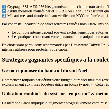
Cryptage SSL AES‑256 bits garantissant que chaque transaction finan
Audits mensuels réalisés par eCOGRA ou iTech Labs assurant que t
Mécanismes anti‑fraude incluant vérification KYC renforcée ainsi q
Par contraste , beaucoup de salles terrestres situées hors États-Unis op
Le contrôle interne dépend souvent exclusivement des autorités
Les pratiques concernant votre personnel — manipulation manuell
En choisissant parmi ceux recommandés par Httpswww.Calyxis.Fr , vo
internes utilisées pour protéger votre capital.
Stratégies gagnantes spécifiques à la roule
Gestion optimisée du bankroll durant Noël
Commencez toujours par définir votre budget journalier maximal (exemp
exclusivement aux mises boostées grâce au bonus (« noël »). Cette répa
Utilisation combinée du système “en prison” & métho
La méthode Paroli implique d’augmenter progressivement votre mise un