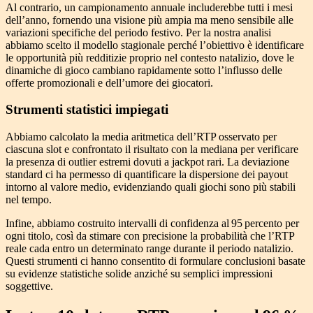
Al contrario, un campionamento annuale includerebbe tutti i mesi
dell’anno, fornendo una visione più ampia ma meno sensibile alle
variazioni specifiche del periodo festivo. Per la nostra analisi
abbiamo scelto il modello stagionale perché l’obiettivo è identificare
le opportunità più redditizie proprio nel contesto natalizio, dove le
dinamiche di gioco cambiano rapidamente sotto l’influsso delle
offerte promozionali e dell’umore dei giocatori.
Strumenti statistici impiegati
Abbiamo calcolato la media aritmetica dell’RTP osservato per
ciascuna slot e confrontato il risultato con la mediana per verificare
la presenza di outlier estremi dovuti a jackpot rari. La deviazione
standard ci ha permesso di quantificare la dispersione dei payout
intorno al valore medio, evidenziando quali giochi sono più stabili
nel tempo.
Infine, abbiamo costruito intervalli di confidenza al 95 percento per
ogni titolo, così da stimare con precisione la probabilità che l’RTP
reale cada entro un determinato range durante il periodo natalizio.
Questi strumenti ci hanno consentito di formulare conclusioni basate
su evidenze statistiche solide anziché su semplici impressioni
soggettive.