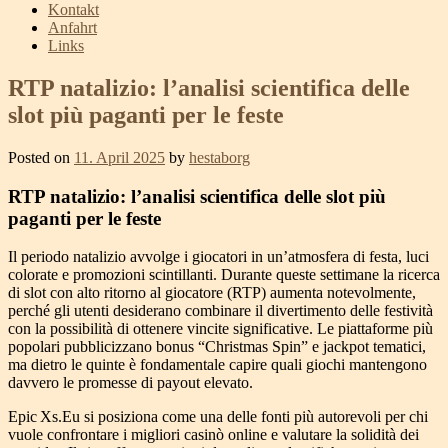
Kontakt
Anfahrt
Links
RTP natalizio: l’analisi scientifica delle
slot più paganti per le feste
Posted on
11. April 2025
by
hestaborg
RTP natalizio: l’analisi scientifica delle slot più
paganti per le feste
Il periodo natalizio avvolge i giocatori in un’atmosfera di festa, luci
colorate e promozioni scintillanti. Durante queste settimane la ricerca
di slot con alto ritorno al giocatore (RTP) aumenta notevolmente,
perché gli utenti desiderano combinare il divertimento delle festività
con la possibilità di ottenere vincite significative. Le piattaforme più
popolari pubblicizzano bonus “Christmas Spin” e jackpot tematici,
ma dietro le quinte è fondamentale capire quali giochi mantengono
davvero le promesse di payout elevato.
Epic Xs.Eu si posiziona come una delle fonti più autorevoli per chi
vuole confrontare i migliori casinò online e valutare la solidità dei