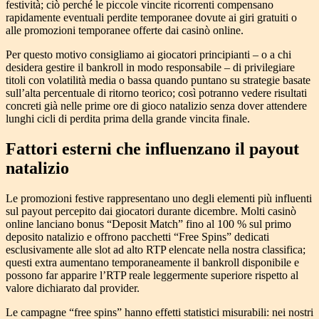
festività; ciò perché le piccole vincite ricorrenti compensano
rapidamente eventuali perdite temporanee dovute ai giri gratuiti o
alle promozioni temporanee offerte dai casinò online.
Per questo motivo consigliamo ai giocatori principianti – o a chi
desidera gestire il bankroll in modo responsabile – di privilegiare
titoli con volatilità media o bassa quando puntano su strategie basate
sull’alta percentuale di ritorno teorico; così potranno vedere risultati
concreti già nelle prime ore di gioco natalizio senza dover attendere
lunghi cicli di perdita prima della grande vincita finale.
Fattori esterni che influenzano il payout
natalizio
Le promozioni festive rappresentano uno degli elementi più influenti
sul payout percepito dai giocatori durante dicembre. Molti casinò
online lanciano bonus “Deposit Match” fino al 100 % sul primo
deposito natalizio e offrono pacchetti “Free Spins” dedicati
esclusivamente alle slot ad alto RTP elencate nella nostra classifica;
questi extra aumentano temporaneamente il bankroll disponibile e
possono far apparire l’RTP reale leggermente superiore rispetto al
valore dichiarato dal provider.
Le campagne “free spins” hanno effetti statistici misurabili: nei nostri