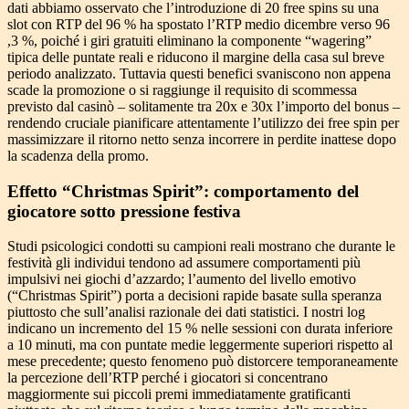
dati abbiamo osservato che l’introduzione di 20 free spins su una
slot con RTP del 96 % ha spostato l’RTP medio dicembre verso 96
,3 %, poiché i giri gratuiti eliminano la componente “wagering”
tipica delle puntate reali e riducono il margine della casa sul breve
periodo analizzato. Tuttavia questi benefici svaniscono non appena
scade la promozione o si raggiunge il requisito di scommessa
previsto dal casinò – solitamente tra 20x e 30x l’importo del bonus –
rendendo cruciale pianificare attentamente l’utilizzo dei free spin per
massimizzare il ritorno netto senza incorrere in perdite inattese dopo
la scadenza della promo.
Effetto “Christmas Spirit”: comportamento del
giocatore sotto pressione festiva
Studi psicologici condotti su campioni reali mostrano che durante le
festività gli individui tendono ad assumere comportamenti più
impulsivi nei giochi d’azzardo; l’aumento del livello emotivo
(“Christmas Spirit”) porta a decisioni rapide basate sulla speranza
piuttosto che sull’analisi razionale dei dati statistici. I nostri log
indicano un incremento del 15 % nelle sessioni con durata inferiore
a 10 minuti, ma con puntate medie leggermente superiori rispetto al
mese precedente; questo fenomeno può distorcere temporaneamente
la percezione dell’RTP perché i giocatori si concentrano
maggiormente sui piccoli premi immediatamente gratificanti