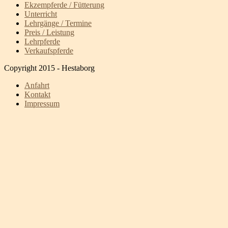
Ekzempferde / Fütterung
Unterricht
Lehrgänge / Termine
Preis / Leistung
Lehrpferde
Verkaufspferde
Copyright 2015 - Hestaborg
Anfahrt
Kontakt
Impressum