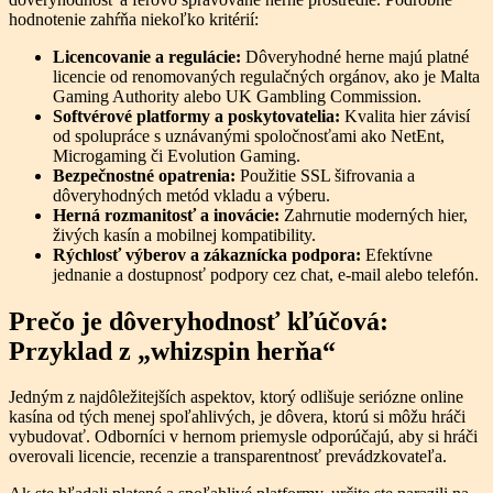
hodnotenie zahŕňa niekoľko kritérií:
Licencovanie a regulácie:
Dôveryhodné herne majú platné
licencie od renomovaných regulačných orgánov, ako je Malta
Gaming Authority alebo UK Gambling Commission.
Softvérové platformy a poskytovatelia:
Kvalita hier závisí
od spolupráce s uznávanými spoločnosťami ako NetEnt,
Microgaming či Evolution Gaming.
Bezpečnostné opatrenia:
Použitie SSL šifrovania a
dôveryhodných metód vkladu a výberu.
Herná rozmanitosť a inovácie:
Zahrnutie moderných hier,
živých kasín a mobilnej kompatibility.
Rýchlosť výberov a zákaznícka podpora:
Efektívne
jednanie a dostupnosť podpory cez chat, e-mail alebo telefón.
Prečo je dôveryhodnosť kľúčová:
Przyklad z „whizspin herňa“
Jedným z najdôležitejších aspektov, ktorý odlišuje seriózne online
kasína od tých menej spoľahlivých, je dôvera, ktorú si môžu hráči
vybudovať. Odborníci v hernom priemysle odporúčajú, aby si hráči
overovali licencie, recenzie a transparentnosť prevádzkovateľa.