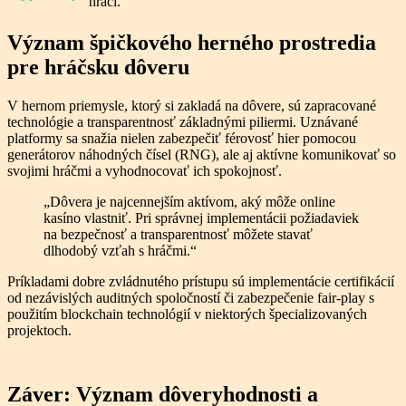
hráči.
Význam špičkového herného prostredia
pre hráčsku dôveru
V hernom priemysle, ktorý si zakladá na dôvere, sú zapracované
technológie a transparentnosť základnými piliermi. Uznávané
platformy sa snažia nielen zabezpečiť férovosť hier pomocou
generátorov náhodných čísel (RNG), ale aj aktívne komunikovať so
svojimi hráčmi a vyhodnocovať ich spokojnosť.
„Dôvera je najcennejším aktívom, aký môže online
kasíno vlastniť. Pri správnej implementácii požiadaviek
na bezpečnosť a transparentnosť môžete stavať
dlhodobý vzťah s hráčmi.“
Príkladami dobre zvládnutého prístupu sú implementácie certifikácií
od nezávislých auditných spoločností či zabezpečenie fair-play s
použitím blockchain technológií v niektorých špecializovaných
projektoch.
Záver: Význam dôveryhodnosti a