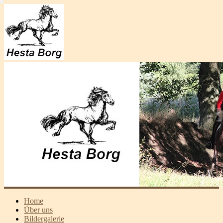
Home
Über uns
Bildergalerie