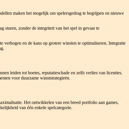
modellen maken het mogelijk om spelersgedrag te begrijpen en nieuwe
sturen, zonder de integriteit van het spel in gevaar te
e verhogen en de kans op grotere winsten te optimaliseren. Integratie
ng.
n leiden tot boetes, reputatieschade en zelfs verlies van licenties.
amenten voor duurzame winststrategieën.
ximalisatie. Het ontwikkelen van een breed portfolio aan games,
kelijkheid van één enkele spelcategorie.