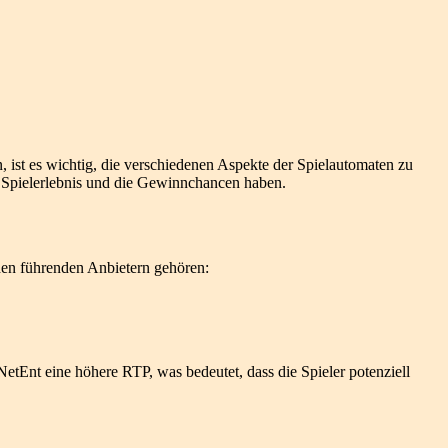
n, ist es wichtig, die verschiedenen Aspekte der Spielautomaten zu
das Spielerlebnis und die Gewinnchancen haben.
 den führenden Anbietern gehören:
etEnt eine höhere RTP, was bedeutet, dass die Spieler potenziell