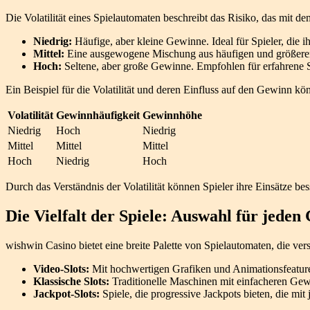
Die Volatilität eines Spielautomaten beschreibt das Risiko, das mit de
Niedrig:
Häufige, aber kleine Gewinne. Ideal für Spieler, die i
Mittel:
Eine ausgewogene Mischung aus häufigen und größeren 
Hoch:
Seltene, aber große Gewinne. Empfohlen für erfahrene 
Ein Beispiel für die Volatilität und deren Einfluss auf den Gewinn kö
Volatilität
Gewinnhäufigkeit
Gewinnhöhe
Niedrig
Hoch
Niedrig
Mittel
Mittel
Mittel
Hoch
Niedrig
Hoch
Durch das Verständnis der Volatilität können Spieler ihre Einsätze bes
Die Vielfalt der Spiele: Auswahl für jede
wishwin Casino bietet eine breite Palette von Spielautomaten, die ver
Video-Slots:
Mit hochwertigen Grafiken und Animationsfeatur
Klassische Slots:
Traditionelle Maschinen mit einfacheren Gew
Jackpot-Slots:
Spiele, die progressive Jackpots bieten, die mi